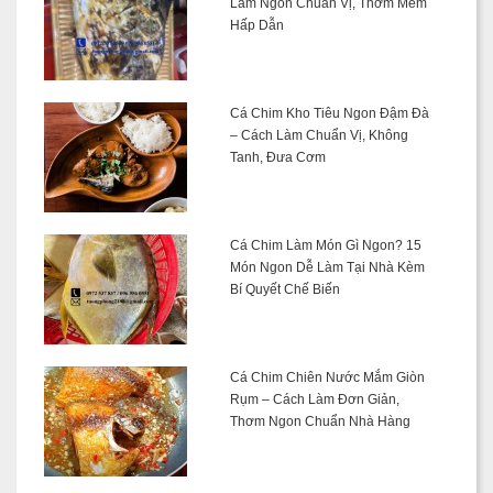
Làm Ngon Chuẩn Vị, Thơm Mềm
Hấp Dẫn
Cá Chim Kho Tiêu Ngon Đậm Đà
– Cách Làm Chuẩn Vị, Không
Tanh, Đưa Cơm
Cá Chim Làm Món Gì Ngon? 15
Món Ngon Dễ Làm Tại Nhà Kèm
Bí Quyết Chế Biến
Cá Chim Chiên Nước Mắm Giòn
Rụm – Cách Làm Đơn Giản,
Thơm Ngon Chuẩn Nhà Hàng