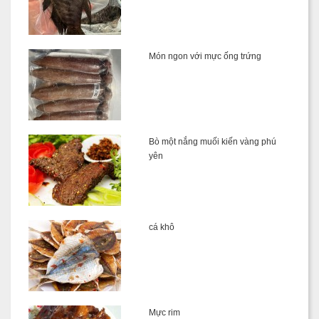
Món ngon với mực ống trứng
Bò một nắng muối kiến vàng phú
yên
cá khô
Mực rim