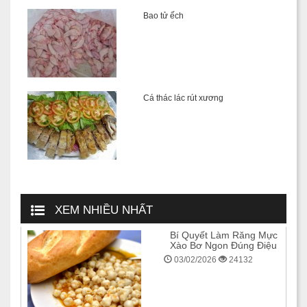
Bao tử ếch
Cá thác lác rút xương
XEM NHIỀU NHẤT
Bí Quyết Làm Răng Mực
Xào Bơ Ngon Đúng Điệu
03/02/2026
24132