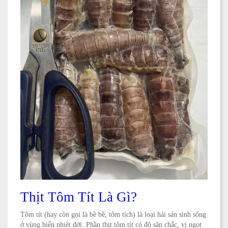
Thịt Tôm Tít Là Gì?
Tôm tít (hay còn gọi là bề bề, tôm tích) là loại hải sản sinh sống
ở vùng biển nhiệt đới. Phần thịt tôm tít có độ săn chắc, vị ngọt