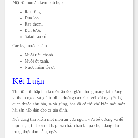
Một số món ăn kèm phù hợp:
Rau sống.
Dưa leo.
Rau thơm.
Bún tươi.
Salad rau củ.
Các loại nước chấm:
Muối tiêu chanh.
Muối ớt xanh.
Nước mắm tỏi ớt.
Kết Luận
Thịt tôm tít hấp bia là món ăn đơn giản nhưng mang lại hương
vị thơm ngon và giá trị dinh dưỡng cao. Chỉ với vài nguyên liệu
quen thuộc như bia, sả và gừng, bạn đã có thể chế biến một món
hải sản hấp dẫn cho cả gia đình.
Nếu đang tìm kiếm một món ăn vừa ngon, vừa bổ dưỡng và dễ
thực hiện, thịt tôm tít hấp bia chắc chắn là lựa chọn đáng thử
trong thực đơn hằng ngày.