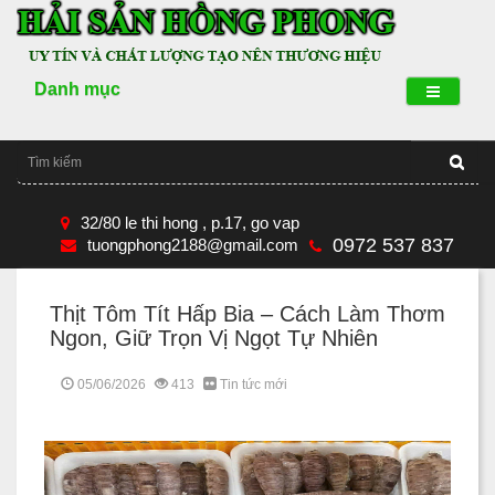
Danh mục
32/80 le thi hong , p.17, go vap
0972 537 837
tuongphong2188@gmail.com
Thịt Tôm Tít Hấp Bia – Cách Làm Thơm
Ngon, Giữ Trọn Vị Ngọt Tự Nhiên
05/06/2026
413
Tin tức mới