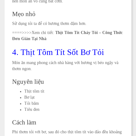
nên món ăn vô cùng bắt cơm.
Mẹo nhỏ
Sử dụng tỏi ta để có hương thơm đậm hơn.
====>>>>
Xem chi tiết:
Thịt Tôm Tít Cháy Tỏi – Công Thức
Đơn Giản Tại Nhà
4. Thịt Tôm Tít Sốt Bơ Tỏi
Món ăn mang phong cách nhà hàng với hương vị béo ngậy và
thơm ngon.
Nguyên liệu
Thịt tôm tít
Bơ lạt
Tỏi băm
Tiêu đen
Cách làm
Phi thơm tỏi với bơ, sau đó cho thịt tôm tít vào đảo đều khoảng