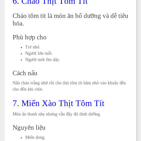
6. Cháo Thịt Tôm Tít
Cháo tôm tít là món ăn bổ dưỡng và dễ tiêu
hóa.
Phù hợp cho
Trẻ nhỏ.
Người lớn tuổi.
Người mới ốm dậy.
Cách nấu
Nấu cháo trắng nhừ rồi cho thịt tôm tít băm nhỏ vào khuấy đều
cho đến khi chín.
7. Miến Xào Thịt Tôm Tít
Món ăn thanh nhẹ nhưng vẫn đầy đủ dinh dưỡng.
Nguyên liệu
Miến dong.