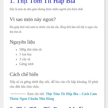
1. Thịt Tôm Tít Hấp Bia
Đây là món ăn đơn giản nhưng được nhiều người yêu thích nhất.
Vì sao món này ngon?
Bia giúp khử mùi tanh tự nhiên của hải sản, đồng thời làm nổi bật vị ngọt của
thịt tôm tít.
Nguyên liệu
500g thịt tôm tít
1 lon bia
3 cây sả
Gừng tươi
Cách chế biến
Xếp sả và gừng dưới đáy nồi, đổ bia vào rồi hấp khoảng 10 phút
cho đến khi tôm chín.
====>>>> Xem chi tiết:
Thịt Tôm Tít Hấp Bia – Cách Làm
Thơm Ngon Chuẩn Nhà Hàng