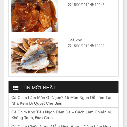
15/01/2019
19246
cá khô
15/01/2019
18282
TIN MỚI NHẤT
Cá Chim Làm Món Gì Ngon? 15 Món Ngon Dễ Làm Tại
Nhà Kèm Bí Quyết Chế Biến
Cá Chim Kho Tiêu Ngon Đậm Đà – Cách Làm Chuẩn Vị,
Không Tanh, Đưa Cơm
Cá Chim Chiên Nước Mắm Giòn Rụm – Cách Làm Đơn