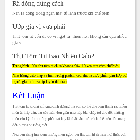
Rã đông đúng cách
Nên rã đông trong ngăn mát tủ lạnh trước khi chế biến.
Ướp gia vị vừa phải
Thịt tôm tít vốn đã có vị ngọt tự nhiên nên không cần quá nhiều
gia vị.
Thịt Tôm Tít Bao Nhiêu Calo?
Trung bình 100g thịt tôm tít chứa khoảng 90–110 kcal tùy cách chế biến.
Nhờ lượng calo thấp và hàm lượng protein cao, đây là thực phẩm phù hợp với
người giảm cân và tập luyện thể thao.
Kết Luận
Thịt tôm tít không chỉ giàu dinh dưỡng mà còn có thể chế biến thành rất nhiều
món ăn hấp dẫn. Từ các món đơn giản như hấp bia, cháy tỏi cho đến những
món cầu kỳ như nướng phô mai hay lẩu hải sản, mỗi cách chế biến đều mang
đến hương vị riêng biệt.
Nếu bạn đang tìm kiếm những món ngon với thịt tôm tít để làm mới thực đơn