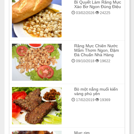
Bí Quyết Làm Răng Mực
Xào Bơ Ngon Đúng Điệu
03/02/2026
24225
Răng Mực Chiên Nước
Mắm Thơm Ngon, Đậm
Đà Chuẩn Nhà Hàng
09/10/2018
19622
Bò một nắng muối kiến
vàng phú yên
17/02/2019
19369
Mực rim