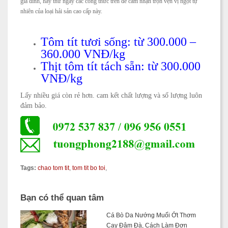
gia đình, hãy thử ngay các công thức trên để cảm nhận trọn vẹn vị ngọt tự
nhiên của loại hải sản cao cấp này.
Tôm tít tươi sống: từ 300.000 –
360.000 VNĐ/kg
Thịt tôm tít tách sẵn: từ 300.000
VNĐ/kg
Lấy nhiều giá còn rẻ hơn. cam kết chất lượng và số lượng luôn
đảm bảo.
Tags:
chao tom tit
,
tom tit bo toi
,
Bạn có thể quan tâm
Cá Bò Da Nướng Muối Ớt Thơm
Cay Đậm Đà, Cách Làm Đơn