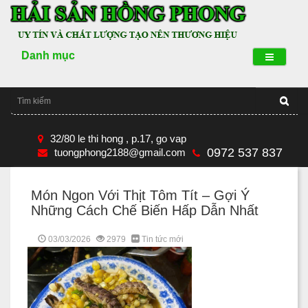
Danh mục
32/80 le thi hong , p.17, go vap
0972 537 837
tuongphong2188@gmail.com
Món Ngon Với Thịt Tôm Tít – Gợi Ý
Những Cách Chế Biến Hấp Dẫn Nhất
03/03/2026
2979
Tin tức mới