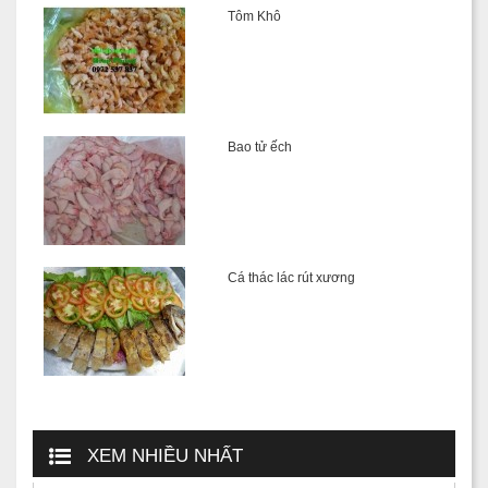
Tôm Khô
Bao tử ếch
Cá thác lác rút xương
XEM NHIỀU NHẤT