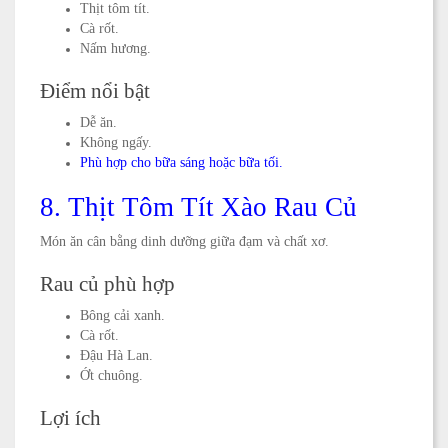
Thịt tôm tít.
Cà rốt.
Nấm hương.
Điểm nổi bật
Dễ ăn.
Không ngấy.
Phù hợp cho bữa sáng hoặc bữa tối.
8. Thịt Tôm Tít Xào Rau Củ
Món ăn cân bằng dinh dưỡng giữa đạm và chất xơ.
Rau củ phù hợp
Bông cải xanh.
Cà rốt.
Đậu Hà Lan.
Ớt chuông.
Lợi ích