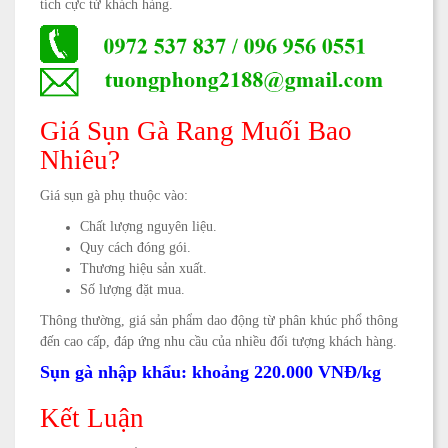
tích cực từ khách hàng.
Giá Sụn Gà Rang Muối Bao
Nhiêu?
Giá sụn gà phụ thuộc vào:
Chất lượng nguyên liệu.
Quy cách đóng gói.
Thương hiệu sản xuất.
Số lượng đặt mua.
Thông thường, giá sản phẩm dao động từ phân khúc phổ thông
đến cao cấp, đáp ứng nhu cầu của nhiều đối tượng khách hàng.
Sụn gà nhập khẩu: khoảng 220.000 VNĐ/kg
Kết Luận