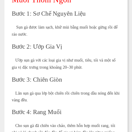
Bước 1: Sơ Chế Nguyên Liệu
Sụn gà được làm sạch, khử mùi bằng muối hoặc gừng rồi để
ráo nước.
Bước 2: Ướp Gia Vị
Ướp sụn gà với các loại gia vị như muối, tiêu, tỏi và một số
gia vị đặc trưng trong khoảng 20–30 phút.
Bước 3: Chiên Giòn
Lăn sụn gà qua lớp bột chiên rồi chiên trong dầu nóng đến khi
vàng đều.
Bước 4: Rang Muối
Cho sụn gà đã chiên vào chảo, thêm hỗn hợp muối rang, tỏi