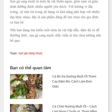
Sụn gà rang muối là món ăn vặt thơm ngon, giòn rụm và giàu
dinh dưỡng được nhiều người yêu thích. Với hương vị đặc
trưng, sự tiện lợi trong sử dụng và khả năng phù hợp với nhiều
dịp khác nhau, đây là sản phẩm đáng để lựa chọn cho gia đình
và bạn bè.
Nếu bạn đang tìm kiếm một món ăn vặt hấp dẫn, đậm đà và dễ
thưởng thức, sụn gà rang muối chắc chắn là lựa chọn không nên
bỏ qua.
Tags:
sun ga rang muoi
,
Bạn có thể quan tâm
Cá Bò Da Nướng Muối Ớt Thơm
Cay Đậm Đà, Cách Làm Đơn
Giản
Cá Chim Nướng Muối Ớt – Cách
Làm Ngon Chuẩn Vị, Thơm Mềm