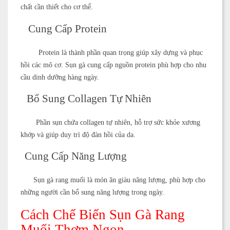
chất cần thiết cho cơ thể.
Cung Cấp Protein
Protein là thành phần quan trọng giúp xây dựng và phục
hồi các mô cơ. Sụn gà cung cấp nguồn protein phù hợp cho nhu
cầu dinh dưỡng hàng ngày.
Bổ Sung Collagen Tự Nhiên
Phần sụn chứa collagen tự nhiên, hỗ trợ sức khỏe xương
khớp và giúp duy trì độ đàn hồi của da.
Cung Cấp Năng Lượng
Sụn gà rang muối là món ăn giàu năng lượng, phù hợp cho
những người cần bổ sung năng lượng trong ngày.
Cách Chế Biến Sụn Gà Rang
Muối Thơm Ngon