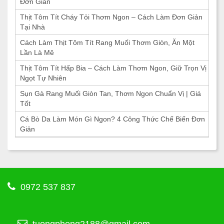
Đơn Giản
Thịt Tôm Tít Cháy Tỏi Thơm Ngon – Cách Làm Đơn Giản
Tại Nhà
Cách Làm Thịt Tôm Tít Rang Muối Thơm Giòn, Ăn Một
Lần Là Mê
Thịt Tôm Tít Hấp Bia – Cách Làm Thơm Ngon, Giữ Trọn Vị
Ngọt Tự Nhiên
Sụn Gà Rang Muối Giòn Tan, Thơm Ngon Chuẩn Vị | Giá
Tốt
Cá Bò Da Làm Món Gì Ngon? 4 Công Thức Chế Biến Đơn
Giản
0972 537 837