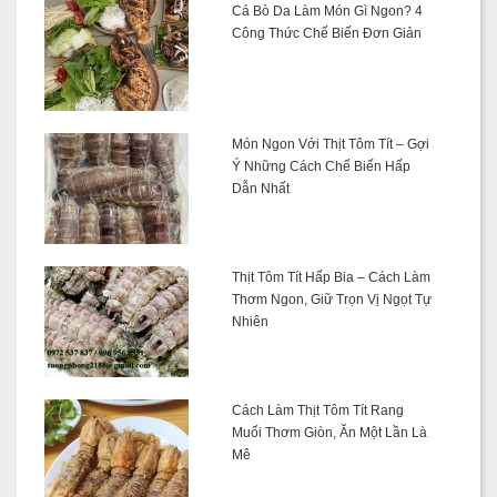
Cá Bò Da Làm Món Gì Ngon? 4
Công Thức Chế Biến Đơn Giản
Món Ngon Với Thịt Tôm Tít – Gợi
Ý Những Cách Chế Biến Hấp
Dẫn Nhất
Thịt Tôm Tít Hấp Bia – Cách Làm
Thơm Ngon, Giữ Trọn Vị Ngọt Tự
Nhiên
Cách Làm Thịt Tôm Tít Rang
Muối Thơm Giòn, Ăn Một Lần Là
Mê