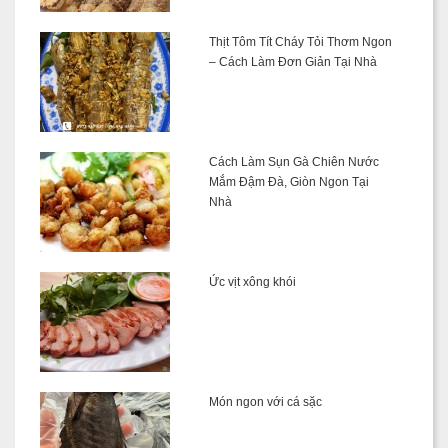
Thịt Tôm Tít Cháy Tỏi Thơm Ngon
– Cách Làm Đơn Giản Tại Nhà
Cách Làm Sụn Gà Chiên Nước
Mắm Đậm Đà, Giòn Ngon Tại
Nhà
Ức vịt xông khói
Món ngon với cá sặc