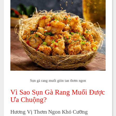
Sụn gà rang muối giòn tan thơm ngon
Vì Sao Sụn Gà Rang Muối Được
Ưa Chuộng?
Hương Vị Thơm Ngon Khó Cưỡng