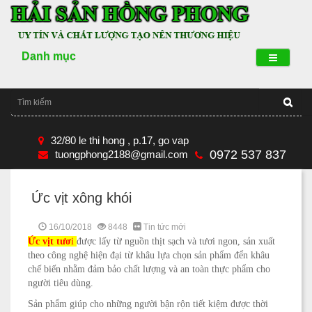
Danh mục
32/80 le thi hong , p.17, go vap
0972 537 837
tuongphong2188@gmail.com
Ức vịt xông khói
16/10/2018
8448
Tin tức mới
Ức vịt tươ
i
được lấy từ nguồn thịt sạch và tươi ngon, sản xuất
theo công nghệ hiện đại từ khâu lựa chọn sản phẩm đển khâu
chế biến nhằm đảm bảo chất lượng và an toàn thực phẩm cho
người tiêu dùng.
Sản phẩm giúp cho những người bận rộn tiết kiệm được thời