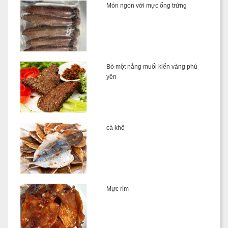
Món ngon với mực ống trứng
Bò một nắng muối kiến vàng phú
yên
cá khô
Mực rim