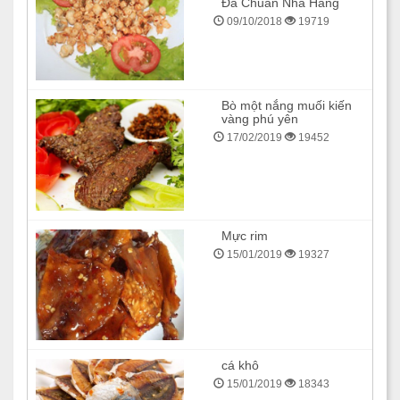
Đà Chuẩn Nhà Hàng
09/10/2018
19719
Bò một nắng muối kiến
vàng phú yên
17/02/2019
19452
Mực rim
15/01/2019
19327
cá khô
15/01/2019
18343