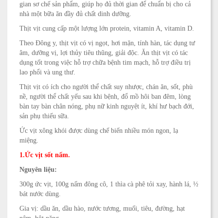
gian sơ chế sản phẩm, giúp họ đủ thời gian để chuẩn bị cho cả
nhà một bữa ăn đầy đủ chất dinh dưỡng.
Thịt vịt cung cấp một lượng lớn protein, vitamin A, vitamin D.
Theo Đông y, thịt vịt có vị ngọt, hơi mặn, tính hàn, tác dụng tư
âm, dưỡng vị, lợi thủy tiêu thũng, giải độc. Ăn thịt vịt có tác
dụng tốt trong việc hỗ trợ chữa bệnh tim mạch, hỗ trợ điều trị
lao phổi và ung thư.
Thịt vịt có ích cho người thể chất suy nhược, chán ăn, sốt, phù
nề, người thể chất yếu sau khi bệnh, đổ mồ hôi ban đêm, lòng
bàn tay bàn chân nóng, phụ nữ kinh nguyệt ít, khí hư bạch đới,
sản phụ thiếu sữa.
Ức vịt xông khói được dùng chế biến nhiều món ngon, lạ
miệng.
1.
Ức vịt sốt nấm.
Nguyên liệu:
300g ức vịt, 100g nấm đông cô, 1 thìa cà phê tỏi xay, hành lá, ½
bát nước dùng.
Gia vị: dầu ăn, dầu hào, nước tương, muối, tiêu, đường, hạt