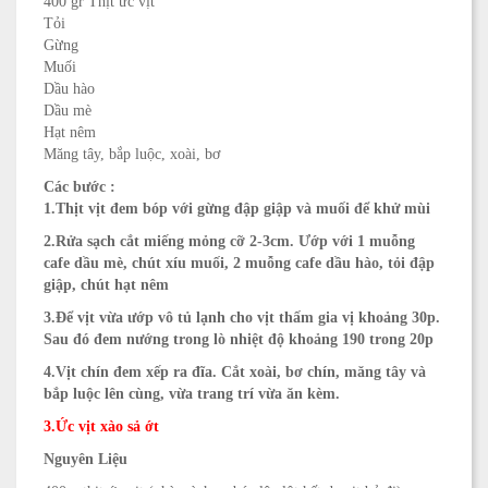
400 gr
Thịt ức vịt
Tỏi
Gừng
Muối
Dầu hào
Dầu mè
Hạt nêm
Măng tây, bắp luộc, xoài, bơ
Các bước :
1.
Thịt vịt đem bóp với gừng đập giập và muối để khử mùi
2.
Rửa sạch cắt miếng mỏng cỡ 2-3cm. Ướp với 1 muỗng
cafe dầu mè, chút xíu muối, 2 muỗng cafe dầu hào, tỏi đập
giập, chút hạt nêm
3.
Để vịt vừa ướp vô tủ lạnh cho vịt thấm gia vị khoảng 30p.
Sau đó đem nướng trong lò nhiệt độ khoảng 190 trong 20p
4.
Vịt chín đem xếp ra đĩa. Cắt xoài, bơ chín, măng tây và
bắp luộc lên cùng, vừa trang trí vừa ăn kèm.
3.Ức vịt xào sả ớt
Nguyên Liệu