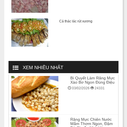
Cá thác lác rút xương
XEM NHIỀU NHẤT
Bí Quyết Làm Răng Mực
Xào Bơ Ngon Đúng Điệu
03/02/2026
24331
Răng Mực Chiên Nước
Mắm Thơm Ngon, Đậm