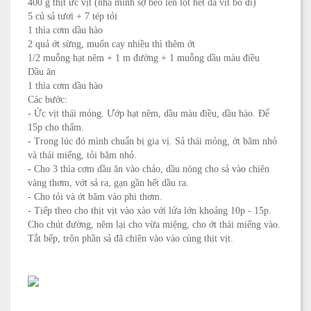
400 g
thịt ức vịt (nhà mình sợ béo lên lột hết da vịt bỏ đi)
5 củ
sả tươi + 7 tép tỏi
1 thìa
cơm dầu hào
2
quả ớt sừng, muốn cay nhiều thì thêm ớt
1/2 muỗng
hạt nêm + 1 m đường + 1 muỗng dầu màu điều
Dầu ăn
1 thìa
cơm dầu hào
Các bước:
-
Ức vịt thái mỏng. Ướp hạt nêm, dầu màu điều, dầu hào. Để
15p cho thấm.
-
Trong lúc đó mình chuẩn bị gia vị. Sả thái mỏng, ớt băm nhỏ
và thái miếng, tỏi băm nhỏ.
-
Cho 3 thìa cơm dầu ăn vào chảo, dầu nóng cho sả vào chiên
vàng thơm, vớt sả ra, gạn gần hết dầu ra.
-
Cho tỏi và ớt băm vào phi thơm.
-
Tiếp theo cho thịt vịt vào xào với lửa lớn khoảng 10p - 15p.
Cho chút đường, nêm lại cho vừa miệng, cho ớt thái miếng vào.
Tắt bếp, trộn phần sả đã chiên vào vào cùng thịt vịt.