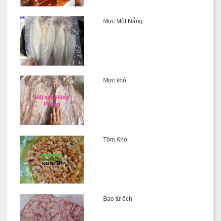
Mực Một Nắng
Mực khô
Tôm Khô
Bao tử ếch