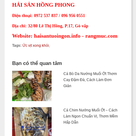
HẢI S
ẢN HỒNG PHONG
Điện thoại: 0972 537 837 / 096 956 0551
Địa chỉ: 32/80 Lê Thị Hồng, P.17, Gò vấp
Website: haisantuoingon.info - rangmuc.com
Tags:
Ức vịt xong khói
,
Bạn có thể quan tâm
Cá Bò Da Nướng Muối Ớt Thơm
Cay Đậm Đà, Cách Làm Đơn
Giản
Cá Chim Nướng Muối Ớt – Cách
Làm Ngon Chuẩn Vị, Thơm Mềm
Hấp Dẫn