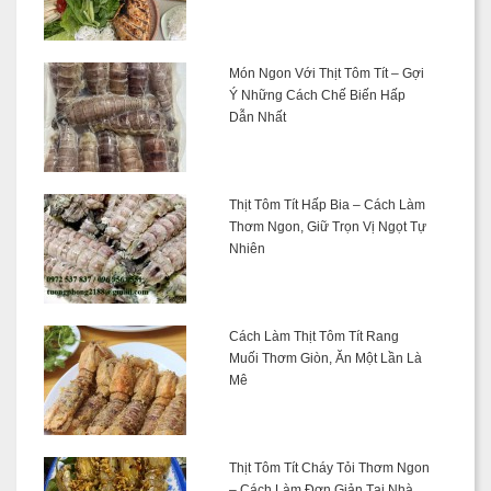
Món Ngon Với Thịt Tôm Tít – Gợi
Ý Những Cách Chế Biến Hấp
Dẫn Nhất
Thịt Tôm Tít Hấp Bia – Cách Làm
Thơm Ngon, Giữ Trọn Vị Ngọt Tự
Nhiên
Cách Làm Thịt Tôm Tít Rang
Muối Thơm Giòn, Ăn Một Lần Là
Mê
Thịt Tôm Tít Cháy Tỏi Thơm Ngon
– Cách Làm Đơn Giản Tại Nhà