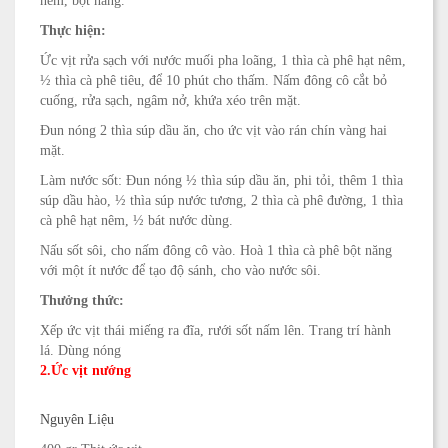
nêm, bột năng.
Thực hiện:
Ức vịt rửa sạch với nước muối pha loãng, 1 thìa cà phê hạt nêm,
½ thìa cà phê tiêu, để 10 phút cho thấm. Nấm đông cô cắt bỏ
cuống, rửa sạch, ngâm nở, khứa xéo trên mặt.
Đun nóng 2 thìa súp dầu ăn, cho ức vịt vào rán chín vàng hai
mặt.
Làm nước sốt: Đun nóng ½ thìa súp dầu ăn, phi tỏi, thêm 1 thìa
súp dầu hào, ½ thìa súp nước tương, 2 thìa cà phê đường, 1 thìa
cà phê hạt nêm, ½ bát nước dùng.
Nấu sốt sôi, cho nấm đông cô vào. Hoà 1 thìa cà phê bột năng
với một ít nước để tạo độ sánh, cho vào nước sôi.
Thưởng thức:
Xếp ức vịt thái miếng ra đĩa, rưới sốt nấm lên. Trang trí hành
lá. Dùng nóng
2.Ức vịt nướng
Nguyên Liệu