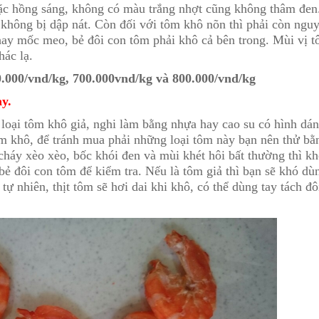
oặc hồng sáng, không có màu trắng nhợt cũng không thâm đen
 không bị dập nát. Còn đối với tôm khô nõn thì phải còn ngu
hay mốc meo, bẻ đôi con tôm phải khô cả bên trong. Mùi vị 
hác lạ.
.000/vnd/kg, 700.000vnd/kg và 800.000/vnd/kg
y.
u loại tôm khô giả, nghi làm bằng nhựa hay cao su có hình dán
tôm khô, để tránh mua phải những loại tôm này bạn nên thử bằ
cháy xèo xèo, bốc khói đen và mùi khét hôi bất thường thì k
bẻ đôi con tôm để kiểm tra. Nếu là tôm giả thì bạn sẽ khó dù
 nhiên, thịt tôm sẽ hơi dai khi khô, có thể dùng tay tách đô