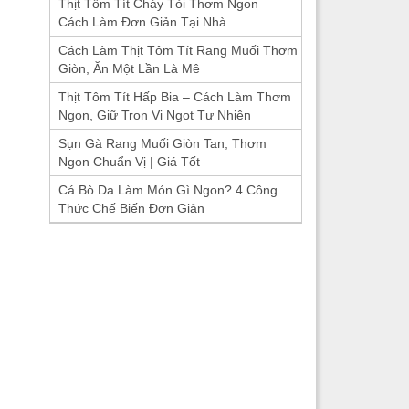
Thịt Tôm Tít Cháy Tỏi Thơm Ngon –
Cách Làm Đơn Giản Tại Nhà
Cách Làm Thịt Tôm Tít Rang Muối Thơm
Giòn, Ăn Một Lần Là Mê
Thịt Tôm Tít Hấp Bia – Cách Làm Thơm
Ngon, Giữ Trọn Vị Ngọt Tự Nhiên
Sụn Gà Rang Muối Giòn Tan, Thơm
Ngon Chuẩn Vị | Giá Tốt
Cá Bò Da Làm Món Gì Ngon? 4 Công
Thức Chế Biến Đơn Giản