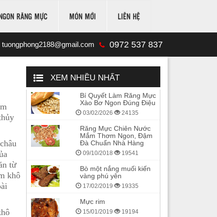
NGON RĂNG MỰC
MÓN MỚI
LIÊN HỆ
0972 537 837
tuongphong2188@gmail.com
XEM NHIỀU NHẤT
Bí Quyết Làm Răng Mực
Xào Bơ Ngon Đúng Điệu
ôm
03/02/2026
24135
thủy
Răng Mực Chiên Nước
Mắm Thơm Ngon, Đậm
 châu
Đà Chuẩn Nhà Hàng
ủa
09/10/2018
19541
ăn từ
Bò một nắng muối kiến
ôm khô
vàng phú yên
ài
17/02/2019
19335
Mực rim
khô
15/01/2019
19194