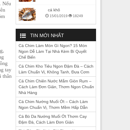
. Nếu
yên
cá khô
tôm
15/01/2019
18249
TIN MỚI NHẤT
Cá Chim Làm Món Gì Ngon? 15 Món
g,
Ngon Dễ Làm Tại Nhà Kèm Bí Quyết
ng
Chế Biến
hông
Cá Chim Kho Tiêu Ngon Đậm Đà – Cách
ng tay
Làm Chuẩn Vị, Không Tanh, Đưa Cơm
i thân
Cá Chim Chiên Nước Mắm Giòn Rụm –
Cách Làm Đơn Giản, Thơm Ngon Chuẩn
Nhà Hàng
Cá Chim Nướng Muối Ớt – Cách Làm
Ngon Chuẩn Vị, Thơm Mềm Hấp Dẫn
Cá Bò Da Nướng Muối Ớt Thơm Cay
Đậm Đà, Cách Làm Đơn Giản