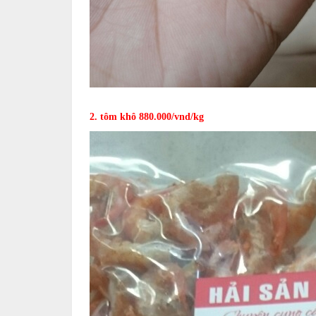
2. tôm khô 880.000/vnd/kg