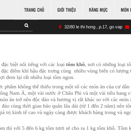
TRANG CHỦ
GIỚI THIỆU
RĂNG MỰC
MÓN 
32/80 le thi hong , p.17, go vap
c biệt nổi tiếng với các loại
tôm khô
, nơi có những loại t
i đặc điểm khí hậu đặc trưng cùng nhiều vùng biển có lượng 
i đem lại rất nhiều loại tôm ngon.
ực phẩm không thể thiếu trong một số các món ăn của cư dân
ng Nam Á, một vài nước ở Châu Phi và một vài tiểu bang c
ón ăn trở nên độc đáo và hương vị rất khác so với các món 
 đáo cùng thời gian bảo quản lâu dài (từ 1 đến 2 năm) nên t
iá trị kinh tế cao và ngày càng được khách hàng trong và ngo
m thì với 5 đến 6 kg tôm tươi sẽ cho ra 1 kg tôm khô. Tôm 