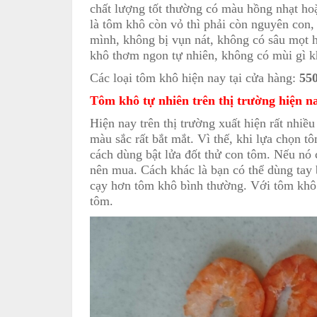
chất lượng tốt thường có màu hồng nhạt h
là tôm khô còn vỏ thì phải còn nguyên con,
mình, không bị vụn nát, không có sâu mọt 
khô thơm ngon tự nhiên, không có mùi gì k
Các loại tôm khô hiện nay tại cửa hàng:
550
Tôm khô tự nhiên trên thị trường hiện na
Hiện nay trên thị trường xuất hiện rất nhiề
màu sắc rất bắt mắt. Vì thế, khi lựa chọn 
cách dùng bật lửa đốt thử con tôm. Nếu nó 
nên mua. Cách khác là bạn có thể dùng tay 
cạy hơn tôm khô bình thường. Với tôm khô tự
tôm.