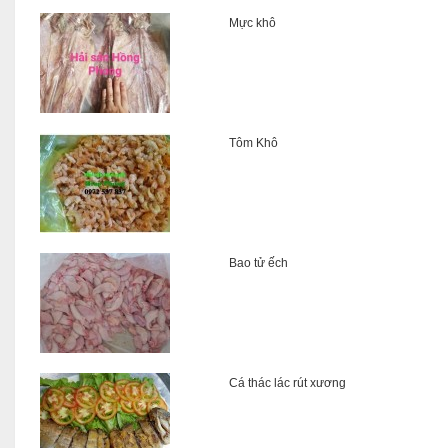
Mực khô
Tôm Khô
Bao tử ếch
Cá thác lác rút xương