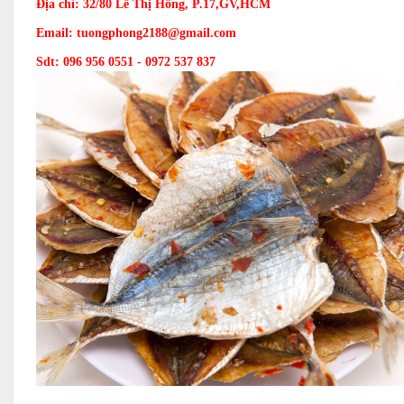
Địa chỉ: 32/80 Lê Thị Hồng, P.17,GV,HCM
Email: tuongphong2188@gmail.com
Sdt: 096 956 0551 - 0972 537 837