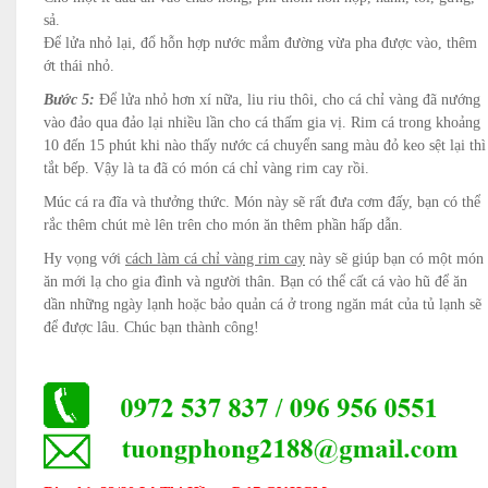
sả.
Để lửa nhỏ lại, đổ hỗn hợp nước mắm đường vừa pha được vào, thêm
ớt thái nhỏ.
Bước 5:
Để lửa nhỏ hơn xí nữa, liu riu thôi, cho cá chỉ vàng đã nướng
vào đảo qua đảo lại nhiều lần cho cá thấm gia vị. Rim cá trong khoảng
10 đến 15 phút khi nào thấy nước cá chuyển sang màu đỏ keo sệt lại thì
tắt bếp. Vậy là ta đã có món cá chỉ vàng rim cay rồi.
Múc cá ra đĩa và thưởng thức. Món này sẽ rất đưa cơm đấy, bạn có thể
rắc thêm chút mè lên trên cho món ăn thêm phần hấp dẫn.
Hy vọng với
cách làm cá chỉ vàng rim cay
này sẽ giúp bạn có một món
ăn mới lạ cho gia đình và người thân. Bạn có thể cất cá vào hũ để ăn
dần những ngày lạnh hoặc bảo quản cá ở trong ngăn mát của tủ lạnh sẽ
để được lâu. Chúc bạn thành công!