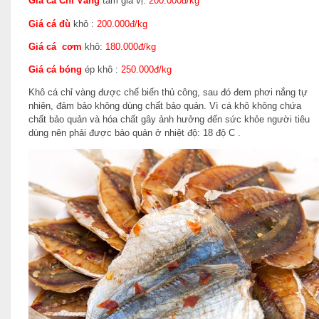
Giá cá Chỉ Vàng
tẩm gia vị:
200.000đ/kg
Giá cá đù
khô :
200.000đ/kg
Giá cá cơm
khô:
180.000đ/kg
Giá cá bóng
ép khô :
250.000đ/kg
Khô cá chỉ vàng được chế biến thủ công, sau đó đem phơi nắng tự
nhiên, đảm bảo không dùng chất bảo quản. Vì cá khô không chứa
chất bảo quản và hóa chất gây ảnh hưởng đến sức khỏe người tiêu
dùng nên phải được bảo quản ở nhiệt độ: 18 độ C .