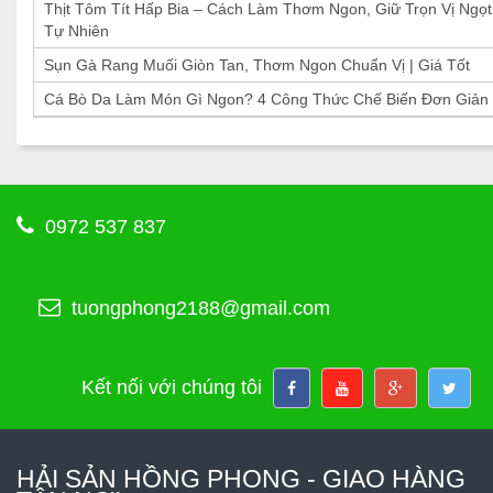
Thịt Tôm Tít Hấp Bia – Cách Làm Thơm Ngon, Giữ Trọn Vị Ngọt
Tự Nhiên
Sụn Gà Rang Muối Giòn Tan, Thơm Ngon Chuẩn Vị | Giá Tốt
Cá Bò Da Làm Món Gì Ngon? 4 Công Thức Chế Biến Đơn Giản
0972 537 837
tuongphong2188@gmail.com
Kết nối với chúng tôi
HẢI SẢN HỒNG PHONG - GIAO HÀNG