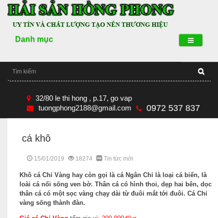
Danh mục
32/80 le thi hong , p.17, go vap
0972 537 837
tuongphong2188@gmail.com
cá khô
15/01/2019
18274
Tin tức mới
Khô cá Chỉ Vàng hay còn gọi là cá Ngân Chỉ là loại cá biển, là
loài cá nổi sống ven bờ. Thân cá có hình thoi, dẹp hai bên, dọc
thân cá có một sọc vàng chạy dài từ đuôi mắt tới đuôi. Cá Chỉ
vàng sống thành đàn.