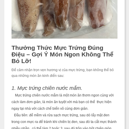
Thưởng Thức Mực Trứng Đúng
Điệu – Gợi Ý Món Ngon Không Thể
Bỏ Lỡ!
Để cảm nhận trọn vẹn hương vị của mực trứng, bạn không thể bỏ
qua những món ăn kinh điển sau:
1. Mực trứng chiên nước mắm.
Mực trứng chiên nước mắm là một món ăn thơm ngon cùng với
cách làm đơn giản, là món ăn tuyệt vời mà bạn có thể thực hiện
ngay tại nhà
với cách chế biến vô cùng đơn giản.
Đầu tiên: để mềm và rửa sạch mực trứng, sau dó lấy mật đen
trong con mực ra để tránh khi chiên bị đen, sau đó ta cắt mực thành
nhiều phần , có thể làm 2 hoặc 3. sau đó trộn vào bột chiên giòn.