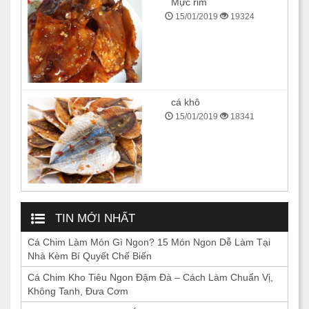
Mực rim
15/01/2019
19324
cá khô
15/01/2019
18341
TIN MỚI NHẤT
Cá Chim Làm Món Gì Ngon? 15 Món Ngon Dễ Làm Tại
Nhà Kèm Bí Quyết Chế Biến
Cá Chim Kho Tiêu Ngon Đậm Đà – Cách Làm Chuẩn Vị,
Không Tanh, Đưa Cơm