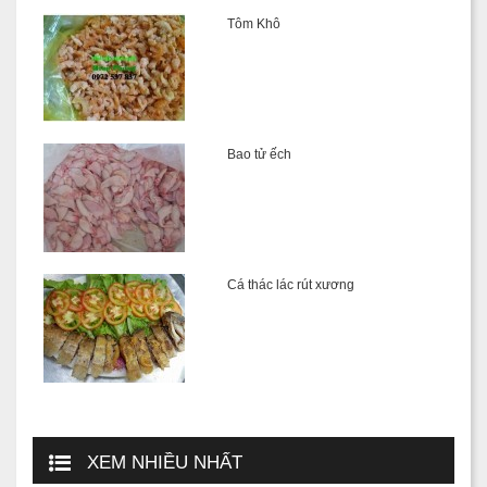
Tôm Khô
Bao tử ếch
Cá thác lác rút xương
XEM NHIỀU NHẤT