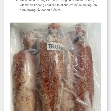
Giá trị dinh dưỡng cao:
Mực trứng chứa nhiều protein,
vitamin và khoáng chất cần thiết cho cơ thể, là một nguồn
dinh dưỡng dồi dào từ biển cả.