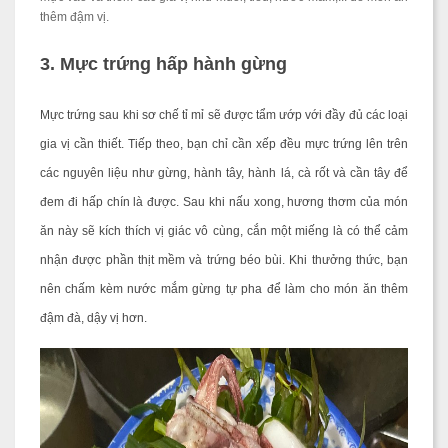
thêm đậm vị.
3. Mực trứng hấp hành gừng
Mực trứng sau khi sơ chế tỉ mỉ sẽ được tẩm ướp với đầy đủ các loại
gia vị cần thiết. Tiếp theo, bạn chỉ cần xếp đều mực trứng lên trên
các nguyên liệu như gừng, hành tây, hành lá, cà rốt và cần tây để
đem đi hấp chín là được. Sau khi nấu xong, hương thơm của món
ăn này sẽ kích thích vị giác vô cùng, cắn một miếng là có thể cảm
nhận được phần thịt mềm và trứng béo bùi. Khi thưởng thức, bạn
nên chấm kèm nước mắm gừng tự pha để làm cho món ăn thêm
đậm đà, dậy vị hơn.