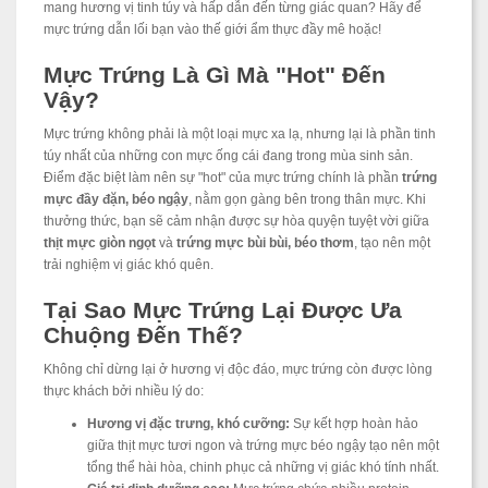
mang hương vị tinh túy và hấp dẫn đến từng giác quan? Hãy để
mực trứng dẫn lối bạn vào thế giới ẩm thực đầy mê hoặc!
Mực Trứng Là Gì Mà "Hot" Đến
Vậy?
Mực trứng không phải là một loại mực xa lạ, nhưng lại là phần tinh
túy nhất của những con mực ống cái đang trong mùa sinh sản.
Điểm đặc biệt làm nên sự "hot" của mực trứng chính là phần
trứng
mực đầy đặn, béo ngậy
, nằm gọn gàng bên trong thân mực. Khi
thưởng thức, bạn sẽ cảm nhận được sự hòa quyện tuyệt vời giữa
thịt mực giòn ngọt
và
trứng mực bùi bùi, béo thơm
, tạo nên một
trải nghiệm vị giác khó quên.
Tại Sao Mực Trứng Lại Được Ưa
Chuộng Đến Thế?
Không chỉ dừng lại ở hương vị độc đáo, mực trứng còn được lòng
thực khách bởi nhiều lý do:
Hương vị đặc trưng, khó cưỡng:
Sự kết hợp hoàn hảo
giữa thịt mực tươi ngon và trứng mực béo ngậy tạo nên một
tổng thể hài hòa, chinh phục cả những vị giác khó tính nhất.