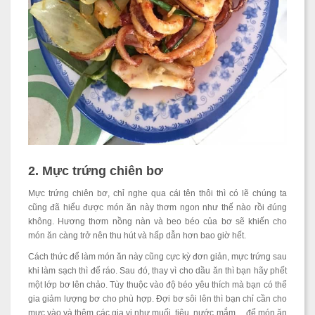
2. Mực trứng chiên bơ
Mực trứng chiên bơ, chỉ nghe qua cái tên thôi thì có lẽ chúng ta
cũng đã hiểu được món ăn này thơm ngon như thế nào rồi đúng
không. Hương thơm nồng nàn và beo béo của bơ sẽ khiến cho
món ăn càng trở nên thu hút và hấp dẫn hơn bao giờ hết.
Cách thức để làm món ăn này cũng cực kỳ đơn giản, mực trứng sau
khi làm sạch thì để ráo. Sau đó, thay vì cho dầu ăn thì bạn hãy phết
một lớp bơ lên chảo. Tùy thuộc vào độ béo yêu thích mà bạn có thể
gia giảm lượng bơ cho phù hợp. Đợi bơ sôi lên thì bạn chỉ cần cho
mực vào và thêm các gia vị như muối, tiêu, nước mắm,... để món ăn