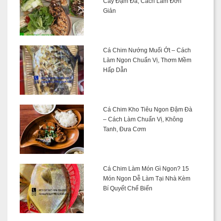
Cay Đậm Đà, Cách Làm Đơn
Giản
Cá Chim Nướng Muối Ớt – Cách
Làm Ngon Chuẩn Vị, Thơm Mềm
Hấp Dẫn
Cá Chim Kho Tiêu Ngon Đậm Đà
– Cách Làm Chuẩn Vị, Không
Tanh, Đưa Cơm
Cá Chim Làm Món Gì Ngon? 15
Món Ngon Dễ Làm Tại Nhà Kèm
Bí Quyết Chế Biến