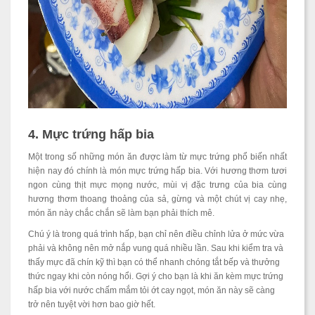
4. Mực trứng hấp bia
Một trong số những món ăn được làm từ mực trứng phổ biến nhất
hiện nay đó chính là món mực trứng hấp bia. Với hương thơm tươi
ngon cùng thịt mực mọng nước, mùi vị đặc trưng của bia cùng
hương thơm thoang thoảng của sả, gừng và một chút vị cay nhẹ,
món ăn này chắc chắn sẽ làm bạn phải thích mê.
Chú ý là trong quá trình hấp, bạn chỉ nên điều chỉnh lửa ở mức vừa
phải và không nên mở nắp vung quá nhiều lần. Sau khi kiểm tra và
thấy mực đã chín kỹ thì bạn có thể nhanh chóng tắt bếp và thưởng
thức ngay khi còn nóng hổi. Gợi ý cho bạn là khi ăn kèm mực trứng
hấp bia với nước chấm mắm tỏi ớt cay ngọt, món ăn này sẽ càng
trở nên tuyệt vời hơn bao giờ hết.