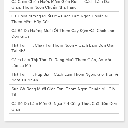
Cá Chim Chiên Nước Mắm Giòn Rụm – Cách Làm Đơn
Giản, Thơm Ngon Chuẩn Nhà Hàng
Cá Chim Nướng Muối Ớt – Cách Làm Ngon Chuẩn Vị,
Thơm Mềm Hấp Dẫn
Cá Bò Da Nướng Muối Ớt Thơm Cay Đậm Đà, Cách Làm
Đơn Giản
Thịt Tôm Tít Cháy Tỏi Thơm Ngon – Cách Làm Đơn Giản
Tại Nhà
Cách Làm Thịt Tôm Tít Rang Muối Thơm Giòn, Ăn Một
Lần Là Mê
Thịt Tôm Tít Hấp Bia – Cách Làm Thơm Ngon, Giữ Trọn Vị
Ngọt Tự Nhiên
Sụn Gà Rang Muối Giòn Tan, Thơm Ngon Chuẩn Vị | Giá
Tốt
Cá Bò Da Làm Món Gì Ngon? 4 Công Thức Chế Biến Đơn
Giản