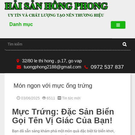
Danh mục
32/80 le thi hong , p.17, go vap
0972 537 837
tuongphong2188@gmail.com
Món ngon với mực ống trứng
03/06/2025
6511
Tin tức mới
Mực Trứng: Đặc Sản Biển
Gọi Tên Vị Giác Của Bạn!
Bạn đã sẵn sàng khám phá một món quà đặc biệt từ biển khơi,