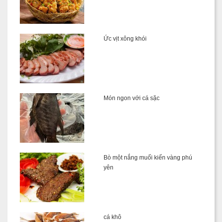
Ức vịt xông khói
Món ngon với cá sặc
Bò một nắng muối kiến vàng phú
yên
cá khô