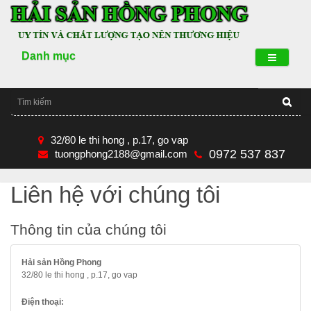
Danh mục
32/80 le thi hong , p.17, go vap
0972 537 837
tuongphong2188@gmail.com
Liên hệ với chúng tôi
Thông tin của chúng tôi
Hải sản Hồng Phong
32/80 le thi hong , p.17, go vap
Điện thoại: