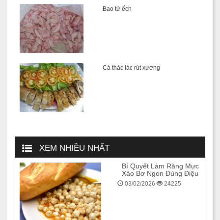
Bao tử ếch
Cá thác lác rút xương
XEM NHIỀU NHẤT
Bí Quyết Làm Răng Mực
Xào Bơ Ngon Đúng Điệu
03/02/2026
24225