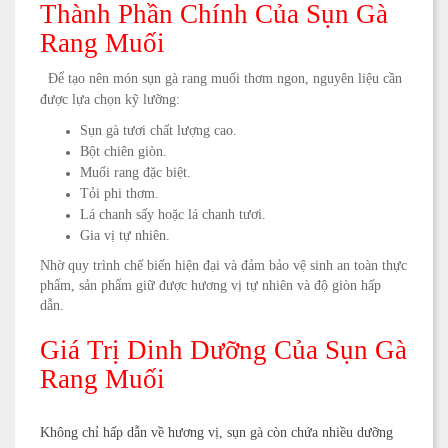
Thành Phần Chính Của Sụn Gà
Rang Muối
Để tạo nên món sụn gà rang muối thơm ngon, nguyên liệu cần
được lựa chọn kỹ lưỡng:
Sụn gà tươi chất lượng cao.
Bột chiên giòn.
Muối rang đặc biệt.
Tỏi phi thơm.
Lá chanh sấy hoặc lá chanh tươi.
Gia vị tự nhiên.
Nhờ quy trình chế biến hiện đại và đảm bảo vệ sinh an toàn thực
phẩm, sản phẩm giữ được hương vị tự nhiên và độ giòn hấp
dẫn.
Giá Trị Dinh Dưỡng Của Sụn Gà
Rang Muối
Không chỉ hấp dẫn về hương vị, sụn gà còn chứa nhiều dưỡng