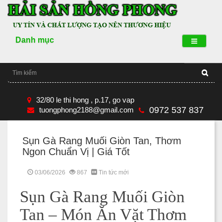
Danh mục
32/80 le thi hong , p.17, go vap
0972 537 837
tuongphong2188@gmail.com
Sụn Gà Rang Muối Giòn Tan, Thơm
Ngon Chuẩn Vị | Giá Tốt
03/06/2026
867
Tin tức mới
Sụn Gà Rang Muối Giòn
Tan – Món Ăn Vặt Thơm