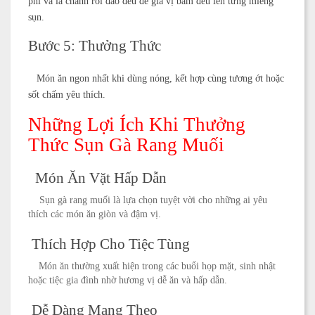
phi và lá chanh rồi đảo đều để gia vị bám đều lên từng miếng
sụn.
Bước 5: Thưởng Thức
Món ăn ngon nhất khi dùng nóng, kết hợp cùng tương ớt hoặc
sốt chấm yêu thích.
Những Lợi Ích Khi Thưởng
Thức Sụn Gà Rang Muối
Món Ăn Vặt Hấp Dẫn
Sụn gà rang muối là lựa chọn tuyệt vời cho những ai yêu
thích các món ăn giòn và đậm vị.
Thích Hợp Cho Tiệc Tùng
Món ăn thường xuất hiện trong các buổi họp mặt, sinh nhật
hoặc tiệc gia đình nhờ hương vị dễ ăn và hấp dẫn.
Dễ Dàng Mang Theo