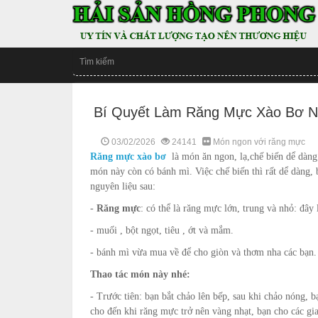
Bí Quyết Làm Răng Mực Xào Bơ N
03/02/2026
24141
Món ngon với răng mực
Răng mực xào bơ
là món ăn ngon, lạ,chế biến dể dàng v
món này còn có bánh mì. Việc chế biến thì rất dể dàng, 
nguyên liệu sau:
-
Răng mực
: có thể là răng mực lớn, trung và nhỏ: đây
- muối , bột ngọt, tiêu , ớt và mắm.
- bánh mì vừa mua về để cho giòn và thơm nha các bạn.
Thao tác món này nhé:
- Trước tiên: bạn bắt chảo lên bếp, sau khi chảo nóng, 
cho đến khi răng mực trở nên vàng nhạt, bạn cho các gi