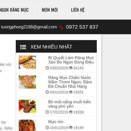
NGON RĂNG MỰC
MÓN MỚI
LIÊN HỆ
0972 537 837
tuongphong2188@gmail.com
XEM NHIỀU NHẤT
Bí Quyết Làm Răng Mực
Xào Bơ Ngon Đúng Điệu
kèm vói
03/02/2026
24142
ác
Răng Mực Chiên Nước
Mắm Thơm Ngon, Đậm
Đà Chuẩn Nhà Hàng
09/10/2018
19551
Bò một nắng muối kiến
vàng phú yên
17/02/2019
19339
Mực rim
 tay
15/01/2019
19199
êu, thêm