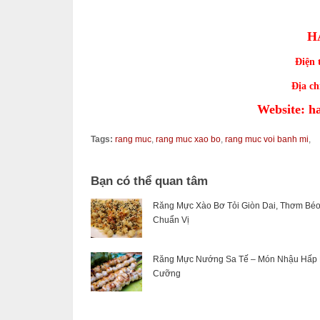
H
Điện 
Địa ch
Website: h
Tags:
rang muc
,
rang muc xao bo
,
rang muc voi banh mi
,
Bạn có thể quan tâm
Răng Mực Xào Bơ Tỏi Giòn Dai, Thơm Bé
Chuẩn Vị
Răng Mực Nướng Sa Tế – Món Nhậu Hấp
Cưỡng