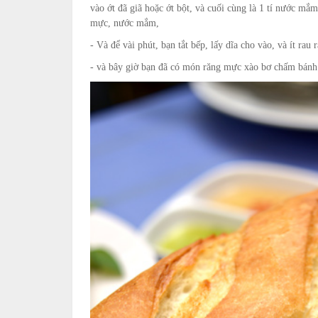
vào ớt đã giã hoặc ớt bột, và cuối cùng là 1 tí nước m
mực, nước mắm,
- Và để vài phút, bạn tắt bếp, lấy dĩa cho vào, và ít rau 
- và bây giờ bạn đã có món răng mực xào bơ chấm bánh 