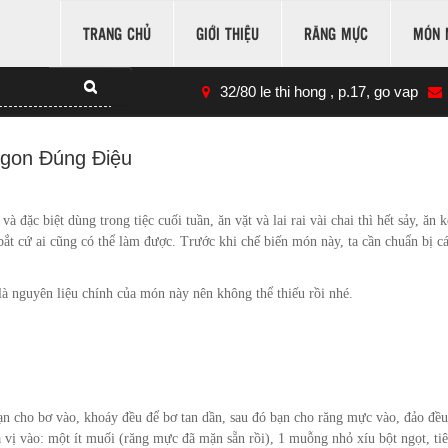
TRANG CHỦ
GIỚI THIỆU
RĂNG MỰC
MÓN 
32/80 le thi hong , p.17, go vap
gon Đúng Điệu
à đặc biệt dùng trong tiệc cuối tuần, ăn vặt và lai rai vài chai thì hết sảy, ăn 
bắt cứ ai cũng có thể làm được. Trước khi chế biến món này, ta cần chuẩn bị c
 là nguyên liệu chính của món này nên không thể thiếu rồi nhé.
bạn cho bơ vào, khoáy đều để bơ tan dần, sau đó bạn cho răng mực vào, đảo đều
a vị vào: một ít muối (răng mực đã mặn sẵn rồi), 1 muỗng nhỏ xíu bột ngọt, ti