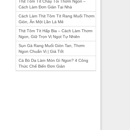
Thịt Tôm Tít Cháy Tỏi Thơm Ngon –
Cách Làm Đơn Giản Tại Nhà
Cách Làm Thịt Tôm Tít Rang Muối Thơm
Giòn, Ăn Một Lần Là Mê
Thịt Tôm Tít Hấp Bia – Cách Làm Thơm
Ngon, Giữ Trọn Vị Ngọt Tự Nhiên
Sụn Gà Rang Muối Giòn Tan, Thơm
Ngon Chuẩn Vị | Giá Tốt
Cá Bò Da Làm Món Gì Ngon? 4 Công
Thức Chế Biến Đơn Giản