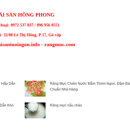
ẢI S
ẢN HỒNG PHONG
thoại: 0972 537 837 / 096 956 0551
ỉ: 32/80 Lê Thị Hồng, P.17, Gò vấp
aisantuoingon.info - rangmuc.com
o Hấp Dẫn
Răng Mực Chiên Nước Mắm Thơm Ngon, Đậm Đà
Chuẩn Nhà Hàng
 Dẫn Khó
Răng mực nấu cháo