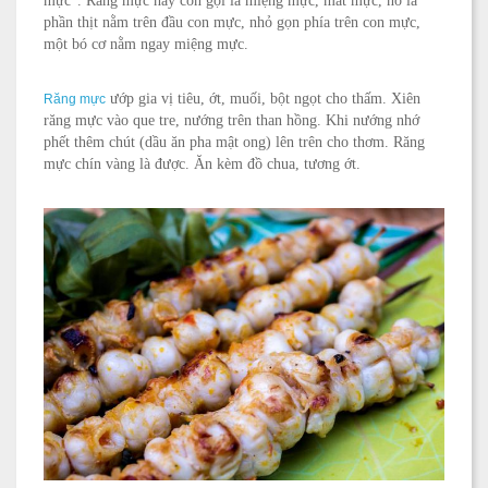
mực". Răng mực hay còn gọi là miệng mực, mất mực, nó là
phần thịt nằm trên đầu con mực, nhỏ gọn phía trên con mực,
một bó cơ nằm ngay miệng mực.
ướp gia vị tiêu, ớt, muối, bột ngọt cho thấm. Xiên
Răng mực
răng mực vào que tre, nướng trên than hồng. Khi nướng nhớ
phết thêm chút (dầu ăn pha mật ong) lên trên cho thơm. Răng
mực chín vàng là được. Ăn kèm đồ chua, tương ớt.