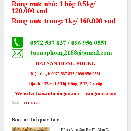
Răng mực nhỏ: 1 hộp 0.5kg/
120.000 vnđ
Răng mực trung: 1kg/ 160.000 vnđ
HẢI S
ẢN HỒNG PHONG
Điện thoại: 0972 537 837 / 096 956 0551
Địa chỉ: 32/80 Lê Thị Hồng, P.17, Gò vấp
Website: haisantuoingon.info - rangmuc.com
Tags:
rang muc nuong
,
Bạn có thể quan tâm
Răng Mực Xào Bơ Tỏi Giòn Dai,