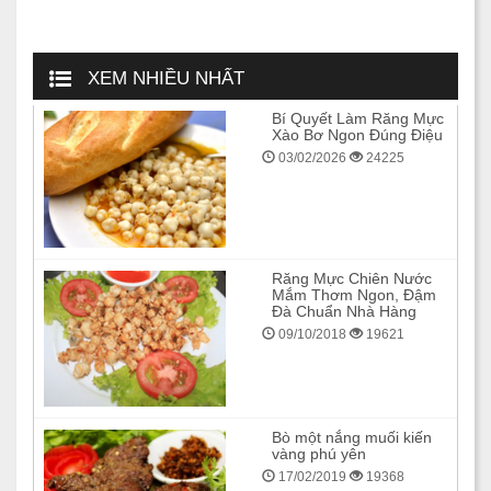
XEM NHIỀU NHẤT
Bí Quyết Làm Răng Mực
Xào Bơ Ngon Đúng Điệu
03/02/2026
24225
Răng Mực Chiên Nước
Mắm Thơm Ngon, Đậm
Đà Chuẩn Nhà Hàng
09/10/2018
19621
Bò một nắng muối kiến
vàng phú yên
17/02/2019
19368