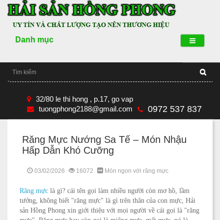
Danh mục
32/80 le thi hong , p.17, go vap
0972 537 837
tuongphong2188@gmail.com
Răng Mực Nướng Sa Tế – Món Nhậu
Hấp Dẫn Khó Cưỡng
03/02/2026
16072
Món ngon với răng mực
Răng mực
là gì? cái tên gọi làm nhiều người còn mơ hồ, lầm
tưởng, không biết "răng mực" là gì trên thân của con mực, Hải
sản Hồng Phong xin giới thiệu với mọi người về cái gọi là "răng