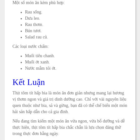
Một số món ăn kèm phù hợp:
Rau sống.
Dưa leo.
Rau thơm.
Bún tươi.
Salad rau củ.
Các loại nước chấm:
Muối tiêu chanh.
Muối ớt xanh.
Nước mắm tỏi ớt.
Kết Luận
Thịt tôm tít hấp bia là món ăn đơn giản nhưng mang lại hương
vị thơm ngon và giá trị dinh dưỡng cao. Chỉ với vài nguyên liệu
quen thuộc như bia, sả và gừng, bạn đã có thể chế biến một món
hải sản hấp dẫn cho cả gia đình.
Nếu đang tìm kiếm một món ăn vừa ngon, vừa bổ dưỡng và dễ
thực hiện, thịt tôm tít hấp bia chắc chắn là lựa chọn đáng thử
trong thực đơn hằng ngày.