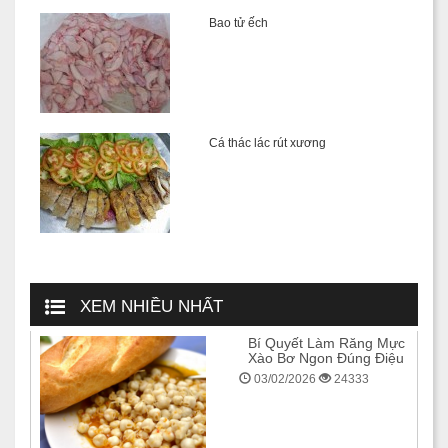
Bao tử ếch
Cá thác lác rút xương
XEM NHIỀU NHẤT
Bí Quyết Làm Răng Mực
Xào Bơ Ngon Đúng Điệu
03/02/2026
24333