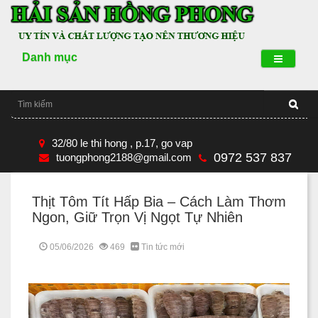
Danh mục
32/80 le thi hong , p.17, go vap
0972 537 837
tuongphong2188@gmail.com
Thịt Tôm Tít Hấp Bia – Cách Làm Thơm
Ngon, Giữ Trọn Vị Ngọt Tự Nhiên
05/06/2026
469
Tin tức mới