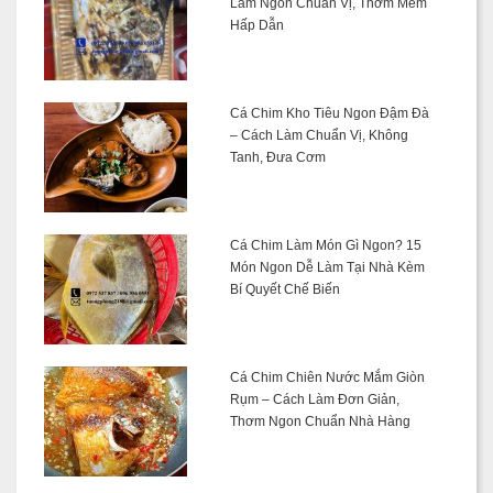
Làm Ngon Chuẩn Vị, Thơm Mềm
Hấp Dẫn
Cá Chim Kho Tiêu Ngon Đậm Đà
– Cách Làm Chuẩn Vị, Không
Tanh, Đưa Cơm
Cá Chim Làm Món Gì Ngon? 15
Món Ngon Dễ Làm Tại Nhà Kèm
Bí Quyết Chế Biến
Cá Chim Chiên Nước Mắm Giòn
Rụm – Cách Làm Đơn Giản,
Thơm Ngon Chuẩn Nhà Hàng