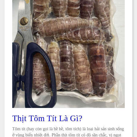
Thịt Tôm Tít Là Gì?
Tôm tít (hay còn gọi là bề bề, tôm tích) là loại hải sản sinh sống
ở vùng biển nhiệt đới. Phần thịt tôm tít có độ săn chắc, vị ngọt