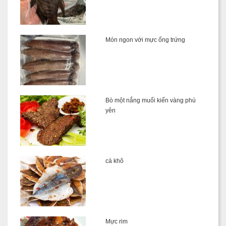
Món ngon với mực ống trứng
Bò một nắng muối kiến vàng phú
yên
cá khô
Mực rim