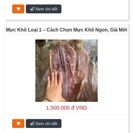
Xem chi tiết
Mực Khô Loại 1 – Cách Chọn Mực Khô Ngon, Giá Mới
Nhất Và 10 Món Ăn Hấp Dẫn
1.500.000 đ VND
Xem chi tiết