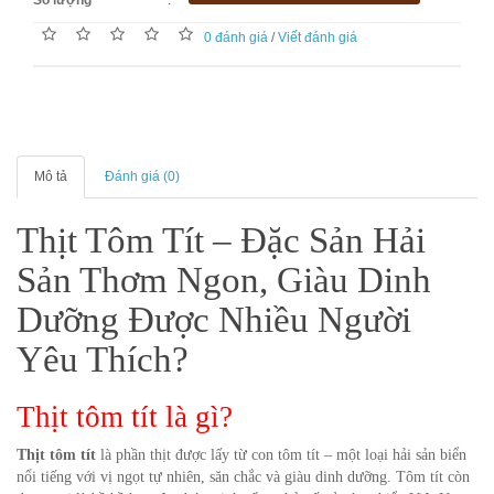
Số lượng
:
0 đánh giá
/
Viết đánh giá
Mô tả
Đánh giá (0)
Thịt Tôm Tít – Đặc Sản Hải
Sản Thơm Ngon, Giàu Dinh
Dưỡng Được Nhiều Người
Yêu Thích?
Thịt tôm tít là gì?
Thịt tôm tít
là phần thịt được lấy từ con tôm tít – một loại hải sản biển
nổi tiếng với vị ngọt tự nhiên, săn chắc và giàu dinh dưỡng. Tôm tít còn