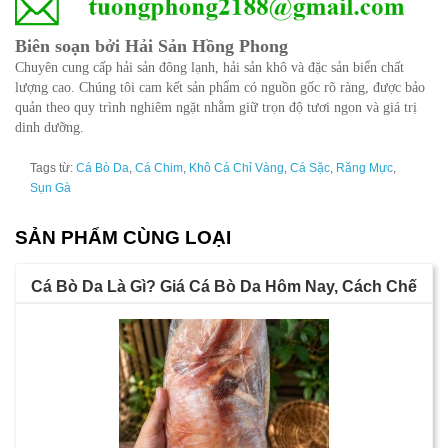
Biên soạn bởi Hải Sản Hồng Phong
Chuyên cung cấp hải sản đông lạnh, hải sản khô và đặc sản biển chất
lượng cao. Chúng tôi cam kết sản phẩm có nguồn gốc rõ ràng, được bảo
quản theo quy trình nghiêm ngặt nhằm giữ trọn độ tươi ngon và giá trị
dinh dưỡng.
Tags từ:
Cá Bò Da
,
Cá Chim
,
Khô Cá Chỉ Vàng
,
Cá Sặc
,
Răng Mực
,
Sụn Gà
SẢN PHẨM CÙNG LOẠI
Cá Bò Da Là Gì? Giá Cá Bò Da Hôm Nay, Cách Chế
Biến Và 10 Món Ngon