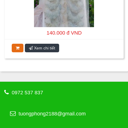
140.000 đ VND
Xem chi tiết
0972 537 837
tuongphong2188@gmail.com