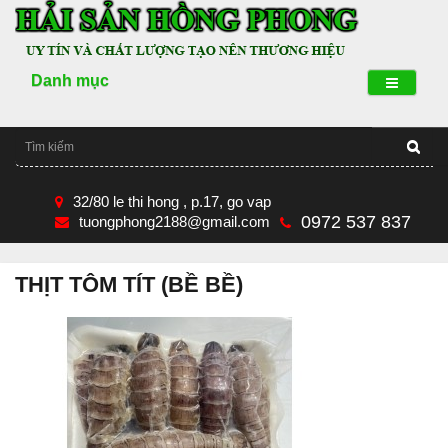
Danh mục
32/80 le thi hong , p.17, go vap
0972 537 837
tuongphong2188@gmail.com
THỊT TÔM TÍT (BỀ BỀ)