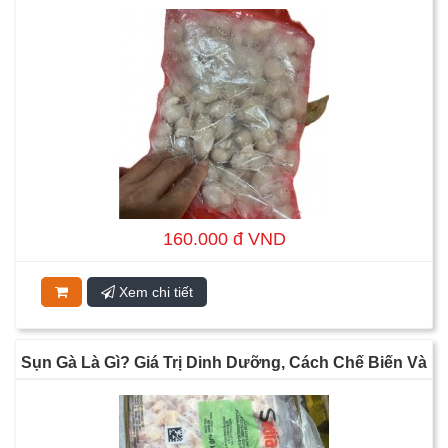
160.000 đ VND
Xem chi tiết
Sụn Gà Là Gì? Giá Trị Dinh Dưỡng, Cách Chế Biến Và
Những Món Ngon Từ Sụn Gà