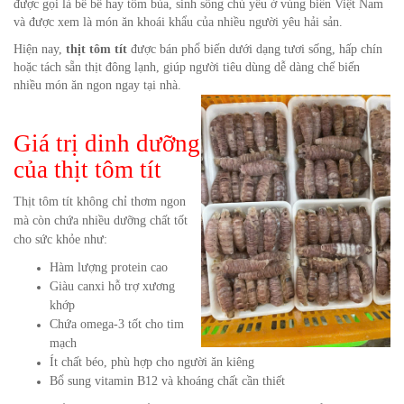
được gọi là bề bề hay tôm búa, sinh sống chủ yếu ở vùng biển Việt Nam
và được xem là món ăn khoái khẩu của nhiều người yêu hải sản.
Hiện nay,
thịt tôm tít
được bán phổ biến dưới dạng tươi sống, hấp chín
hoặc tách sẵn thịt đông lạnh, giúp người tiêu dùng dễ dàng chế biến
nhiều món ăn ngon ngay tại nhà.
Giá trị dinh dưỡng
của thịt tôm tít
Thịt tôm tít không chỉ thơm ngon
mà còn chứa nhiều dưỡng chất tốt
cho sức khỏe như:
Hàm lượng protein cao
Giàu canxi hỗ trợ xương
khớp
Chứa omega-3 tốt cho tim
mạch
Ít chất béo, phù hợp cho người ăn kiêng
Bổ sung vitamin B12 và khoáng chất cần thiết