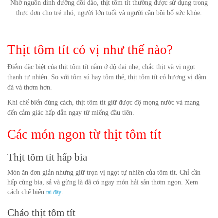
Nhờ nguồn dinh dưỡng dồi dào, thịt tôm tít thường được sử dụng trong
thực đơn cho trẻ nhỏ, người lớn tuổi và người cần bồi bổ sức khỏe.
Thịt tôm tít có vị như thế nào?
Điểm đặc biệt của thịt tôm tít nằm ở độ dai nhẹ, chắc thịt và vị ngọt
thanh tự nhiên. So với tôm sú hay tôm thẻ, thịt tôm tít có hương vị đậm
đà và thơm hơn.
Khi chế biến đúng cách, thịt tôm tít giữ được độ mọng nước và mang
đến cảm giác hấp dẫn ngay từ miếng đầu tiên.
Các món ngon từ thịt tôm tít
Thịt tôm tít hấp bia
Món ăn đơn giản nhưng giữ trọn vị ngọt tự nhiên của tôm tít. Chỉ cần
hấp cùng bia, sả và gừng là đã có ngay món hải sản thơm ngon. Xem
cách chế biến
.
tại đây
Cháo thịt tôm tít