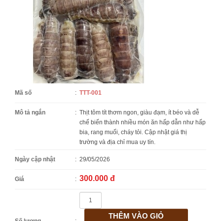
Mã số
:
TTT-001
Mô tả ngắn
:
Thịt tôm tít thơm ngon, giàu đạm, ít béo và dễ
chế biến thành nhiều món ăn hấp dẫn như hấp
bia, rang muối, cháy tỏi. Cập nhật giá thị
trường và địa chỉ mua uy tín.
Ngày cập nhật
:
29/05/2026
300.000 đ
Giá
:
THÊM VÀO GIỎ