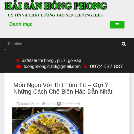
Danh mục
32/80 le thi hong , p.17, go vap
0972 537 837
tuongphong2188@gmail.com
Món Ngon Với Thịt Tôm Tít – Gợi Ý
Những Cách Chế Biến Hấp Dẫn Nhất
03/03/2026
3030
Tin tức mới