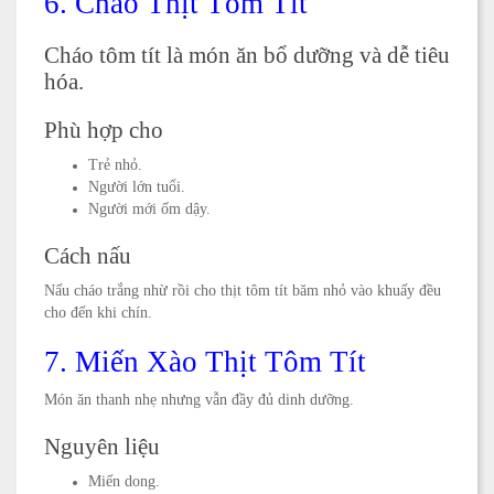
6. Cháo Thịt Tôm Tít
Cháo tôm tít là món ăn bổ dưỡng và dễ tiêu
hóa.
Phù hợp cho
Trẻ nhỏ.
Người lớn tuổi.
Người mới ốm dậy.
Cách nấu
Nấu cháo trắng nhừ rồi cho thịt tôm tít băm nhỏ vào khuấy đều
cho đến khi chín.
7. Miến Xào Thịt Tôm Tít
Món ăn thanh nhẹ nhưng vẫn đầy đủ dinh dưỡng.
Nguyên liệu
Miến dong.