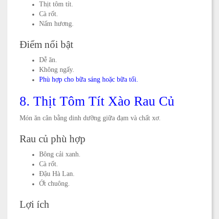
Thịt tôm tít.
Cà rốt.
Nấm hương.
Điểm nổi bật
Dễ ăn.
Không ngấy.
Phù hợp cho bữa sáng hoặc bữa tối.
8. Thịt Tôm Tít Xào Rau Củ
Món ăn cân bằng dinh dưỡng giữa đạm và chất xơ.
Rau củ phù hợp
Bông cải xanh.
Cà rốt.
Đậu Hà Lan.
Ớt chuông.
Lợi ích