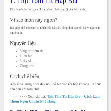
1. Thịt Tôm Tít Hấp Bia
Đây là món ăn đơn giản nhưng được nhiều người yêu thích nhất.
Vì sao món này ngon?
Bia giúp khử mùi tanh tự nhiên của hải sản, đồng thời làm nổi bật vị ngọt của
thịt tôm tít.
Nguyên liệu
500g thịt tôm tít
1 lon bia
3 cây sả
Gừng tươi
Cách chế biến
Xếp sả và gừng dưới đáy nồi, đổ bia vào rồi hấp khoảng 10 phút
cho đến khi tôm chín.
====>>>> Xem chi tiết:
Thịt Tôm Tít Hấp Bia – Cách Làm
Thơm Ngon Chuẩn Nhà Hàng