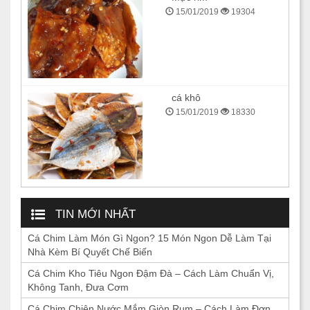
15/01/2019
19304
cá khô
15/01/2019
18330
TIN MỚI NHẤT
Cá Chim Làm Món Gì Ngon? 15 Món Ngon Dễ Làm Tại
Nhà Kèm Bí Quyết Chế Biến
Cá Chim Kho Tiêu Ngon Đậm Đà – Cách Làm Chuẩn Vị,
Không Tanh, Đưa Cơm
Cá Chim Chiên Nước Mắm Giòn Rụm – Cách Làm Đơn