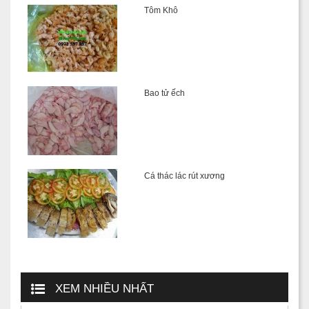
Tôm Khô
Bao tử ếch
Cá thác lác rút xương
XEM NHIỀU NHẤT