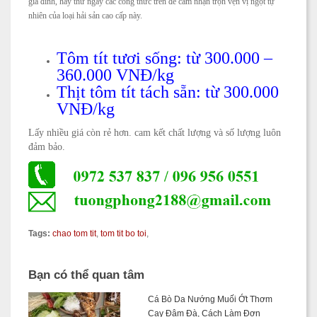
gia đình, hãy thử ngay các công thức trên để cảm nhận trọn vẹn vị ngọt tự
nhiên của loại hải sản cao cấp này.
Tôm tít tươi sống: từ 300.000 –
360.000 VNĐ/kg
Thịt tôm tít tách sẵn: từ 300.000
VNĐ/kg
Lấy nhiều giá còn rẻ hơn. cam kết chất lượng và số lượng luôn
đảm bảo.
Tags:
chao tom tit
,
tom tit bo toi
,
Bạn có thể quan tâm
Cá Bò Da Nướng Muối Ớt Thơm
Cay Đậm Đà, Cách Làm Đơn