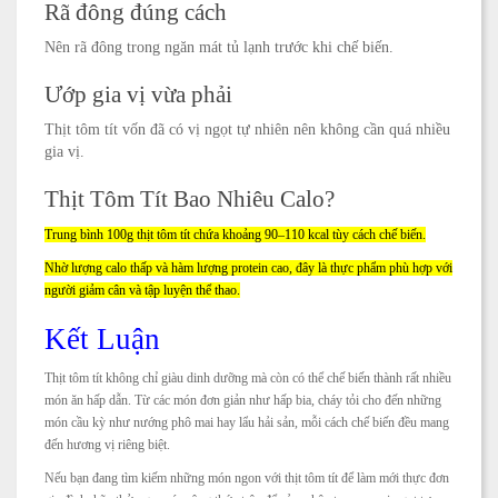
Rã đông đúng cách
Nên rã đông trong ngăn mát tủ lạnh trước khi chế biến.
Ướp gia vị vừa phải
Thịt tôm tít vốn đã có vị ngọt tự nhiên nên không cần quá nhiều
gia vị.
Thịt Tôm Tít Bao Nhiêu Calo?
Trung bình 100g thịt tôm tít chứa khoảng 90–110 kcal tùy cách chế biến.
Nhờ lượng calo thấp và hàm lượng protein cao, đây là thực phẩm phù hợp với
người giảm cân và tập luyện thể thao.
Kết Luận
Thịt tôm tít không chỉ giàu dinh dưỡng mà còn có thể chế biến thành rất nhiều
món ăn hấp dẫn. Từ các món đơn giản như hấp bia, cháy tỏi cho đến những
món cầu kỳ như nướng phô mai hay lẩu hải sản, mỗi cách chế biến đều mang
đến hương vị riêng biệt.
Nếu bạn đang tìm kiếm những món ngon với thịt tôm tít để làm mới thực đơn