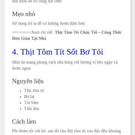
nên món ăn vô cùng bắt cơm.
Mẹo nhỏ
Sử dụng tỏi ta để có hương thơm đậm hơn.
====>>>>
Xem chi tiết:
Thịt Tôm Tít Cháy Tỏi – Công Thức
Đơn Giản Tại Nhà
4. Thịt Tôm Tít Sốt Bơ Tỏi
Món ăn mang phong cách nhà hàng với hương vị béo ngậy và
thơm ngon.
Nguyên liệu
Thịt tôm tít
Bơ lạt
Tỏi băm
Tiêu đen
Cách làm
Phi thơm tỏi với bơ, sau đó cho thịt tôm tít vào đảo đều khoảng