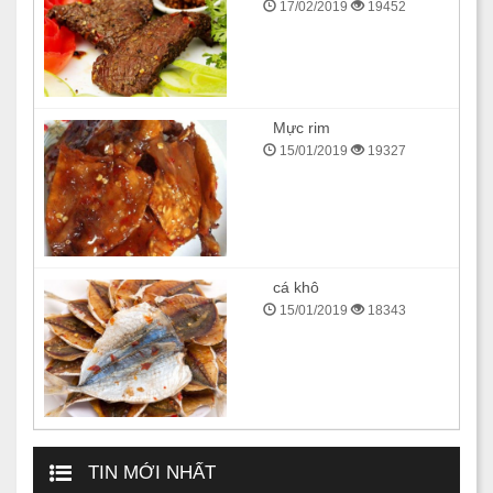
17/02/2019
19452
Mực rim
15/01/2019
19327
cá khô
15/01/2019
18343
TIN MỚI NHẤT