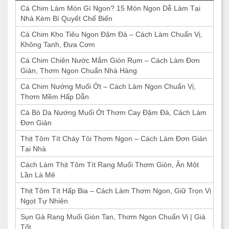
Cá Chim Làm Món Gì Ngon? 15 Món Ngon Dễ Làm Tại
Nhà Kèm Bí Quyết Chế Biến
Cá Chim Kho Tiêu Ngon Đậm Đà – Cách Làm Chuẩn Vị,
Không Tanh, Đưa Cơm
Cá Chim Chiên Nước Mắm Giòn Rụm – Cách Làm Đơn
Giản, Thơm Ngon Chuẩn Nhà Hàng
Cá Chim Nướng Muối Ớt – Cách Làm Ngon Chuẩn Vị,
Thơm Mềm Hấp Dẫn
Cá Bò Da Nướng Muối Ớt Thơm Cay Đậm Đà, Cách Làm
Đơn Giản
Thịt Tôm Tít Cháy Tỏi Thơm Ngon – Cách Làm Đơn Giản
Tại Nhà
Cách Làm Thịt Tôm Tít Rang Muối Thơm Giòn, Ăn Một
Lần Là Mê
Thịt Tôm Tít Hấp Bia – Cách Làm Thơm Ngon, Giữ Trọn Vị
Ngọt Tự Nhiên
Sụn Gà Rang Muối Giòn Tan, Thơm Ngon Chuẩn Vị | Giá
Tốt