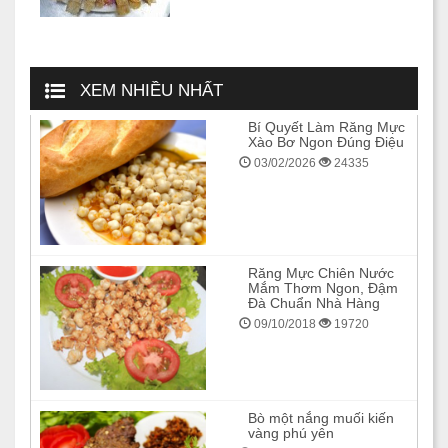
XEM NHIỀU NHẤT
Bí Quyết Làm Răng Mực
Xào Bơ Ngon Đúng Điệu
03/02/2026
24335
Răng Mực Chiên Nước
Mắm Thơm Ngon, Đậm
Đà Chuẩn Nhà Hàng
09/10/2018
19720
Bò một nắng muối kiến
vàng phú yên