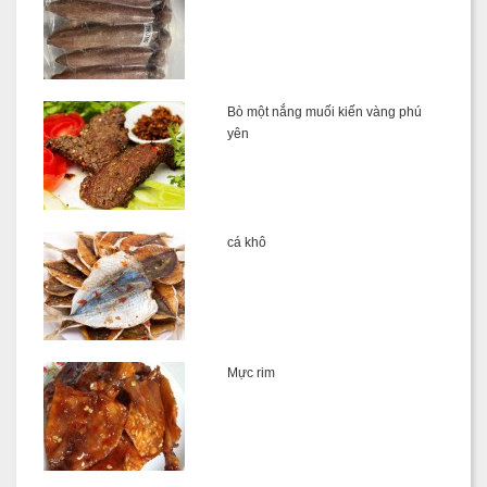
Bò một nắng muối kiến vàng phú
yên
cá khô
Mực rim