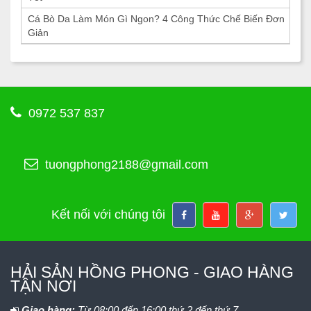
Cá Bò Da Làm Món Gì Ngon? 4 Công Thức Chế Biến Đơn
Giản
0972 537 837
tuongphong2188@gmail.com
Kết nối với chúng tôi
HẢI SẢN HỒNG PHONG - GIAO HÀNG
TẬN NƠI
Giao hàng:
Từ 08:00 đến 16:00 thứ 2 đến thứ 7