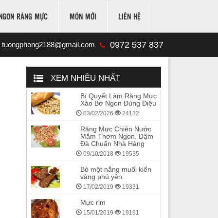
NGON RĂNG MỰC
MÓN MỚI
LIÊN HỆ
0972 537 837
tuongphong2188@gmail.com
XEM NHIỀU NHẤT
Bí Quyết Làm Răng Mực
Xào Bơ Ngon Đúng Điệu
03/02/2026
24132
Răng Mực Chiên Nước
Mắm Thơm Ngon, Đậm
Đà Chuẩn Nhà Hàng
09/10/2018
19535
Bò một nắng muối kiến
vàng phú yên
17/02/2019
19331
Mực rim
15/01/2019
19191