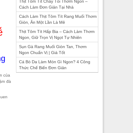
Thịt Tôm Tít Cháy Tỏi Thơm Ngon –
Cách Làm Đơn Giản Tại Nhà
Cách Làm Thịt Tôm Tít Rang Muối Thơm
Giòn, Ăn Một Lần Là Mê
ễ
Thịt Tôm Tít Hấp Bia – Cách Làm Thơm
Ngon, Giữ Trọn Vị Ngọt Tự Nhiên
Sụn Gà Rang Muối Giòn Tan, Thơm
Ngon Chuẩn Vị | Giá Tốt
ng
Cá Bò Da Làm Món Gì Ngon? 4 Công
Thức Chế Biến Đơn Giản
ên của
đậm đà
quen