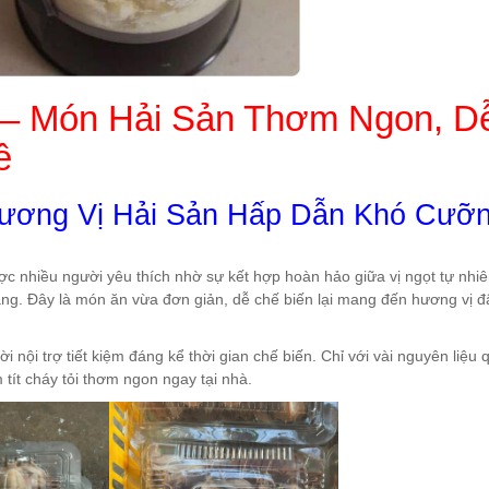
i – Món Hải Sản Thơm Ngon, D
ê
 Hương Vị Hải Sản Hấp Dẫn Khó Cưỡ
c nhiều người yêu thích nhờ sự kết hợp hoàn hảo giữa vị ngọt tự nhi
àng. Đây là món ăn vừa đơn giản, dễ chế biến lại mang đến hương vị 
 nội trợ tiết kiệm đáng kể thời gian chế biến. Chỉ với vài nguyên liệu 
 tít cháy tỏi thơm ngon ngay tại nhà.