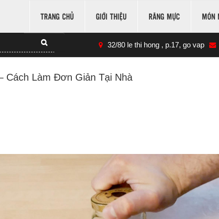
TRANG CHỦ
GIỚI THIỆU
RĂNG MỰC
MÓN 
32/80 le thi hong , p.17, go vap
 – Cách Làm Đơn Giản Tại Nhà