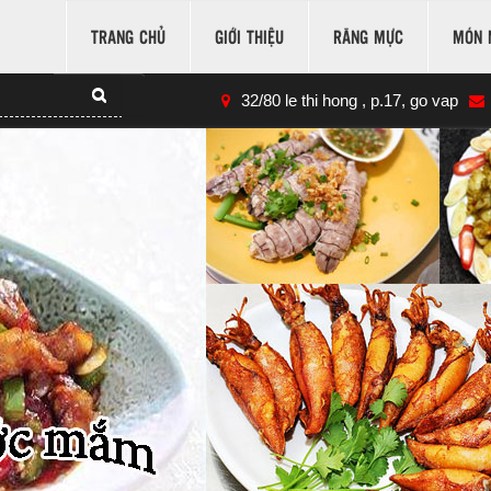
TRANG CHỦ
GIỚI THIỆU
RĂNG MỰC
MÓN 
32/80 le thi hong , p.17, go vap