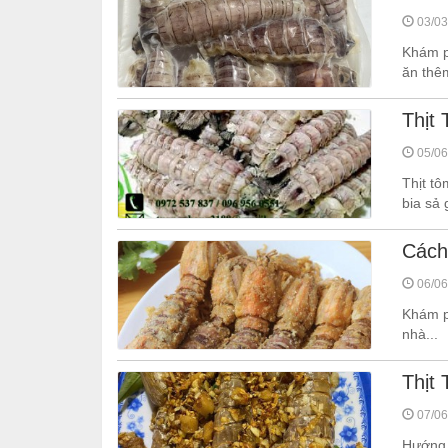
03/03
Khám p
ăn thê
Thịt
05/06
Thịt tô
bia sả 
Cách
06/06
Khám ph
nhà...
Thịt
07/06
Hướng 