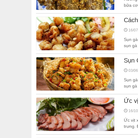
bữa cơm
Cách
16/07
Sụn gà
sụn gà
Sụn 
03/06
Sụn gà
sụn gà 
Ức vị
16/10
Ức vịt
trưng. 