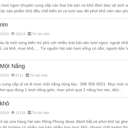
n tươi ngon chuyên cung cấp các loại hải sản cá khô đảm bảo vệ sinh
Các sản phẩm khô đều chế biến từ cá tươi sau đó phơi khô nên sản ph
rim
/2019
19214
Tin tức mới
u là một vùng biển trù phú với nhiều loài hải sản tươi ngon, ngoài n
, cá khô, mực khô,.... Từ nguồn hải sản tươi sống có sẵn, người dân 
Một Nắng
/2019
5711
Tin tức mới
 cung cấp sĩ và lẻ mực một nắng vũng tàu : 096 956 0551. Mực một 
hơi qua đúng 1 lượt nắng giòn, mực phơi qua 1 nắng hơi ráo, dẻo...
khô
/2019
15116
Tin tức mới
ô tại cửa hàng hải sản Hồng Phong được đánh bắt,xẻ phơi khô tại ghe
n thị trường có nhiều nơi bán nhiều loại mực khô, nhưng chất lượng t