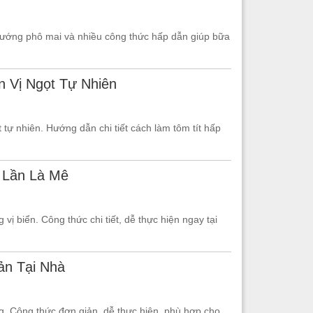
 nướng phô mai và nhiều công thức hấp dẫn giúp bữa
n Vị Ngọt Tự Nhiên
 tự nhiên. Hướng dẫn chi tiết cách làm tôm tít hấp
 Lần Là Mê
ị biển. Công thức chi tiết, dễ thực hiện ngay tại
ản Tại Nhà
g. Công thức đơn giản, dễ thực hiện, phù hợp cho