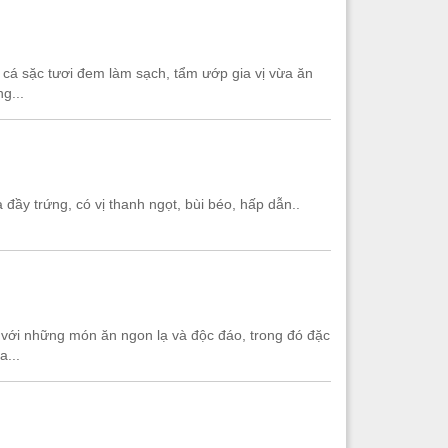
 cá sặc tươi đem làm sạch, tẩm ướp gia vị vừa ăn
g...
 đầy trứng, có vị thanh ngọt, bùi béo, hấp dẫn..
g với những món ăn ngon lạ và độc đáo, trong đó đặc
...