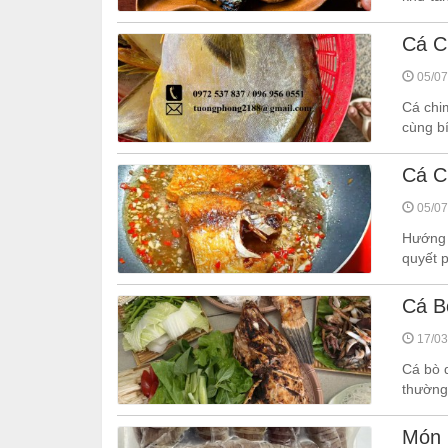
Cá C
05/07
Cá chi
cùng bí
Cá C
05/07
Hướng 
quyết 
Cá B
17/03
Cá bò d
thường
Món 