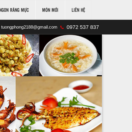
NGON RĂNG MỰC
MÓN MỚI
LIÊN HỆ
0972 537 837
tuongphong2188@gmail.com