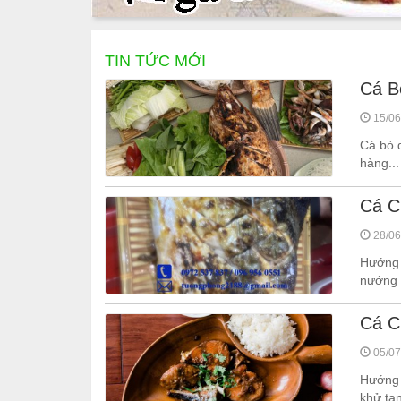
TIN TỨC MỚI
Cá B
15/06
Cá bò d
hàng...
Cá C
28/06
Hướng 
nướng 
Cá C
05/07
Hướng d
khử ta