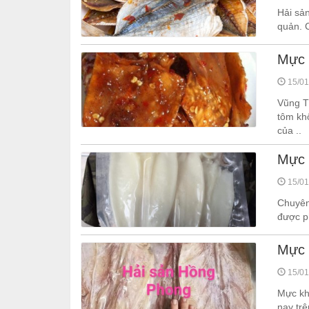
Hải sả
quản. 
Mực 
15/01
Vũng Tà
tôm khô
của ..
Mực 
15/01
Chuyên
được p
Mực 
15/01
Mực kh
nay trê