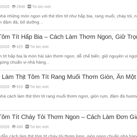
/2026
2948
Tin tức mới
há những món ngon với thịt tôm tít như hấp bia, rang muối, cháy tỏi,
m đậm đà, bổ dưỡng...
 Tôm Tít Hấp Bia – Cách Làm Thơm Ngon, Giữ Trọ
/2026
425
Tin tức mới
m tít hấp bia là món hải sản thơm ngon, dễ chế biến, giữ nguyên vị ngọt
gừng chuẩn vị nhà hàng...
 Làm Thịt Tôm Tít Rang Muối Thơm Giòn, Ăn Một
/2026
910
Tin tức mới
á cách làm thịt tôm tít rang muối thơm ngon, giòn rụm, đậm đà hương v
 Tôm Tít Cháy Tỏi Thơm Ngon – Cách Làm Đơn Gi
/2026
490
Tin tức mới
dẫn cách làm thịt tôm tít cháy tỏi thơm lừng, giòn ngon chuẩn nhà hàn