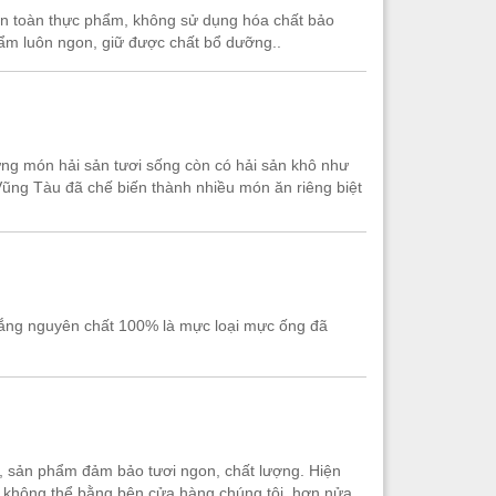
 an toàn thực phẩm, không sử dụng hóa chất bảo
ẩm luôn ngon, giữ được chất bổ dưỡng..
hững món hải sản tươi sống còn có hải sản khô như
Vũng Tàu đã chế biến thành nhiều món ăn riêng biệt
nắng nguyên chất 100% là mực loại mực ống đã
, sản phẩm đảm bảo tươi ngon, chất lượng. Hiện
hì không thể bằng bên cửa hàng chúng tôi, hơn nửa