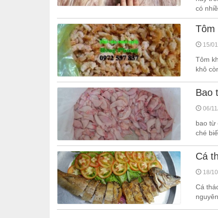
có nhiề
Tôm
15/01
Tôm kh
khô còn
Bao 
06/11
bao từ
ché bi
Cá t
18/10
Cá thá
nguyên