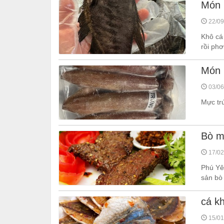
Món 
22/09
Khô cá
rồi phơ
Món 
03/06
Mực trứ
Bò m
17/02
Phú Yên
sản bò
cá k
15/01