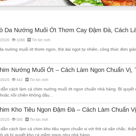
ò Da Nướng Muối Ớt Thơm Cay Đậm Đà, Cách L
/2026
1088
Tin tức mới
a nướng muối ớt thơm ngon, thịt dai ngọt tự nhiên, công thức đơn giả
him Nướng Muối Ớt – Cách Làm Ngon Chuẩn Vị
/2026
442
Tin tức mới
dẫn cách làm cá chim nướng muối ớt ngon chuẩn nhà hàng. Bí quyết c
hoặc nồi chiên không dầu...
him Kho Tiêu Ngon Đậm Đà – Cách Làm Chuẩn V
/2026
585
Tin tức mới
ẫn cách làm cá chim kho tiêu ngon chuẩn vị với thịt cá săn chắc, thấm
nh và bí quyết kho cá mềm ngon như nhà hàng..