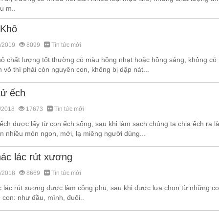
u m..
 Khô
/2019
8099
Tin tức mới
ô chất lượng tốt thường có màu hồng nhạt hoặc hồng sáng, không có
 vỏ thì phải còn nguyên con, không bị dập nát...
tử ếch
/2018
17673
Tin tức mới
 ếch được lấy từ con ếch sống, sau khi làm sạch chúng ta chia ếch ra
ến nhiều món ngon, mới, lạ miêng người dùng...
hác lác rút xương
/2018
8669
Tin tức mới
c lác rút xương được làm công phu, sau khi được lựa chọn từ những co
 con: như đầu, mình, đuôi..