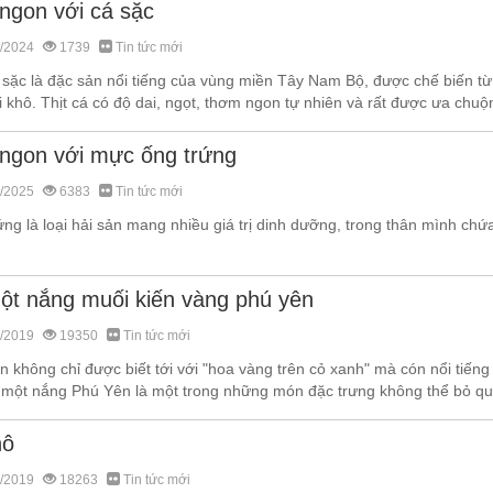
ngon với cá sặc
/2024
1739
Tin tức mới
 sặc là đặc sản nổi tiếng của vùng miền Tây Nam Bộ, được chế biến từ
i khô. Thịt cá có độ dai, ngọt, thơm ngon tự nhiên và rất được ưa chuộn
ngon với mực ống trứng
/2025
6383
Tin tức mới
ng là loại hải sản mang nhiều giá trị dinh dưỡng, trong thân mình chứa
ột nắng muối kiến vàng phú yên
/2019
19350
Tin tức mới
 không chỉ được biết tới với "hoa vàng trên cỏ xanh" mà cón nổi tiến
 một nắng Phú Yên là một trong những món đặc trưng không thể bỏ qua
hô
/2019
18263
Tin tức mới