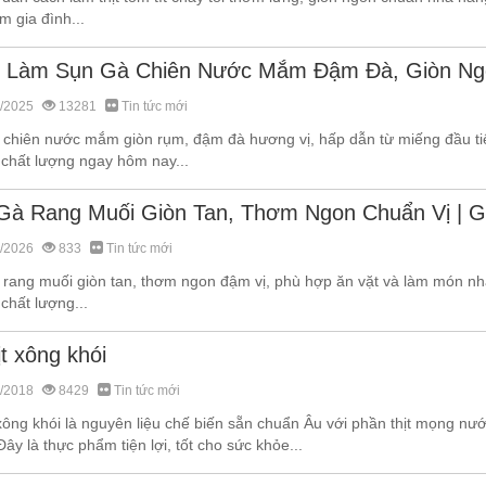
 gia đình...
 Làm Sụn Gà Chiên Nước Mắm Đậm Đà, Giòn Ng
/2025
13281
Tin tức mới
 chiên nước mắm giòn rụm, đậm đà hương vị, hấp dẫn từ miếng đầu tiê
 chất lượng ngay hôm nay...
Gà Rang Muối Giòn Tan, Thơm Ngon Chuẩn Vị | G
/2026
833
Tin tức mới
 rang muối giòn tan, thơm ngon đậm vị, phù hợp ăn vặt và làm món nhậ
chất lượng...
t xông khói
/2018
8429
Tin tức mới
 xông khói là nguyên liệu chế biến sẵn chuẩn Âu với phần thịt mọng n
Đây là thực phẩm tiện lợi, tốt cho sức khỏe...