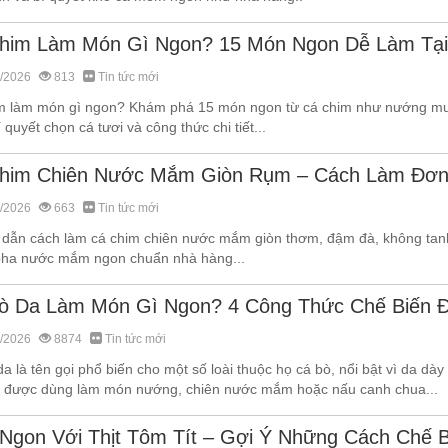
him Làm Món Gì Ngon? 15 Món Ngon Dễ Làm Tại
/2026
813
Tin tức mới
m làm món gì ngon? Khám phá 15 món ngon từ cá chim như nướng muối 
 quyết chọn cá tươi và công thức chi tiết...
him Chiên Nước Mắm Giòn Rụm – Cách Làm Đơn
/2026
663
Tin tức mới
dẫn cách làm cá chim chiên nước mắm giòn thơm, đậm đà, không tanh
pha nước mắm ngon chuẩn nhà hàng...
ò Da Làm Món Gì Ngon? 4 Công Thức Chế Biến 
/2026
8874
Tin tức mới
a là tên gọi phổ biến cho một số loài thuộc họ cá bò, nổi bật vì da dày
 được dùng làm món nướng, chiên nước mắm hoặc nấu canh chua...
Ngon Với Thịt Tôm Tít – Gợi Ý Những Cách Chế 