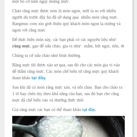
một bó cơ nằm ngay miệng mực.
Cháo răng mực được xem là món ngon, mới lạ so với nhiều
người dù trước đây họ đã sử dụng qua nhiều món răng mực.
Rangmuc.com xin giới thiệu quý khách món ngon lạ miệng và
ngon với răng mực.
Để thực hiện món này, các bạn phải có các nguyên liệu như:
răng mực
, gạo để nấu cháo, gia vị như : mắm, bột ngọt, tiêu, ớt
Chúng ta cứ nấu cháo như bình thường.
Răng mực thì được xào sơ qua, sau đó cho các món gia vị vào
để thắm răng mực. Các món chế biến từ răng mực quý khách
tại đây.
tham khảo
Sau khi đã có món răng mực xào, và nồi cháo. Bạn cho cháo ra
1 tô hay chén tùy theo khả năng của bạn, sau đó bạn cho răng
mực đả chế biến vào và thưởng thức thôi.
Giá răng mực các bạn có thể tham khảo
tại đây
.