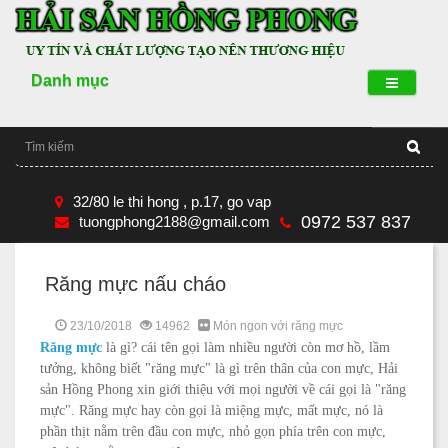
Danh mục
32/80 le thi hong , p.17, go vap
0972 537 837
tuongphong2188@gmail.com
Răng mực nấu cháo
23/10/2018
14962
Món ngon với răng mực
Răng mực
là gì? cái tên gọi làm nhiều người còn mơ hồ, lầm
tưởng, không biết "răng mực" là gì trên thân của con mực, Hải
sản Hồng Phong xin giới thiệu với mọi người về cái gọi là "răng
mực". Răng mực hay còn gọi là miệng mực, mất mực, nó là
phần thịt nằm trên đầu con mực, nhỏ gọn phía trên con mực,