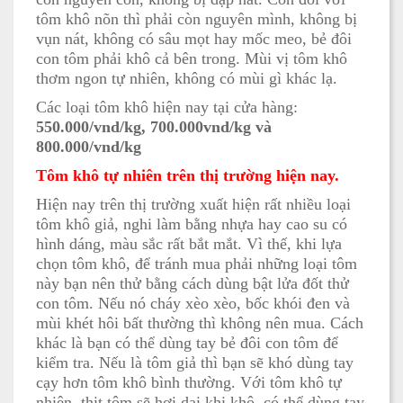
tôm khô nõn thì phải còn nguyên mình, không bị
vụn nát, không có sâu mọt hay mốc meo, bẻ đôi
con tôm phải khô cả bên trong. Mùi vị tôm khô
thơm ngon tự nhiên, không có mùi gì khác lạ.
Các loại tôm khô hiện nay tại cửa hàng:
550.000/vnd/kg, 700.000vnd/kg và
800.000/vnd/kg
Tôm khô tự nhiên trên thị trường hiện nay.
Hiện nay trên thị trường xuất hiện rất nhiều loại
tôm khô giả, nghi làm bằng nhựa hay cao su có
hình dáng, màu sắc rất bắt mắt. Vì thế, khi lựa
chọn tôm khô, để tránh mua phải những loại tôm
này bạn nên thử bằng cách dùng bật lửa đốt thử
con tôm. Nếu nó cháy xèo xèo, bốc khói đen và
mùi khét hôi bất thường thì không nên mua. Cách
khác là bạn có thể dùng tay bẻ đôi con tôm để
kiểm tra. Nếu là tôm giả thì bạn sẽ khó dùng tay
cạy hơn tôm khô bình thường. Với tôm khô tự
nhiên, thịt tôm sẽ hơi dai khi khô, có thể dùng tay