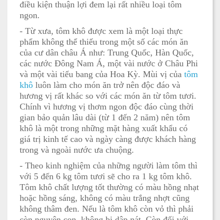
điều kiện thuận lợi đem lại rất nhiều loại tôm
ngon.
- Từ xưa, tôm khô được xem là một loại thực
phẩm không thể thiếu trong một số các món ăn
của cư dân châu Á như: Trung Quốc, Hàn Quốc,
các nước Đông Nam Á, một vài nước ở Châu Phi
và một vài tiểu bang của Hoa Kỳ. Mùi vị của
tôm
khô
luôn làm cho món ăn trở nên độc đáo và
hương vị rất khác so với các món ăn từ tôm tươi.
Chính vì hương vị thơm ngon độc đáo cùng thời
gian bảo quản lâu dài (từ 1 đến 2 năm) nên tôm
khô là một trong những mặt hàng xuất khẩu có
giá trị kinh tế cao và ngày càng được khách hàng
trong và ngoài nước ưa chuộng.
- Theo kinh nghiệm của những người làm tôm thì
với 5 đến 6 kg tôm tươi sẽ cho ra 1 kg tôm khô.
Tôm khô chất lượng tốt thường có màu hồng nhạt
hoặc hồng sáng, không có màu trắng nhợt cũng
không thâm đen. Nếu là tôm khô còn vỏ thì phải
còn nguyên con, không bị dập nát. Còn đối với