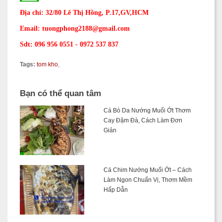
Địa chỉ: 32/80 Lê Thị Hồng, P.17,GV,HCM
Email: tuongphong2188@gmail.com
Sdt: 096 956 0551 - 0972 537 837
Tags:
tom kho
,
Bạn có thể quan tâm
Cá Bò Da Nướng Muối Ớt Thơm
Cay Đậm Đà, Cách Làm Đơn
Giản
Cá Chim Nướng Muối Ớt – Cách
Làm Ngon Chuẩn Vị, Thơm Mềm
Hấp Dẫn