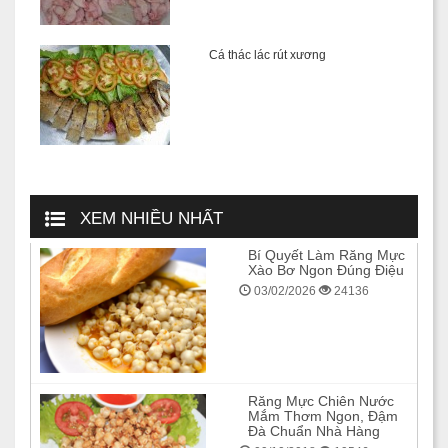
Cá thác lác rút xương
XEM NHIỀU NHẤT
Bí Quyết Làm Răng Mực
Xào Bơ Ngon Đúng Điệu
03/02/2026
24136
Răng Mực Chiên Nước
Mắm Thơm Ngon, Đậm
Đà Chuẩn Nhà Hàng