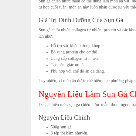
Sụn gà chiên nước mắm có thể dùng làm món ăn vặt, món
tụ họp cuối tuần, món ăn này luôn nhận được sự yêu thíc
Giá Trị Dinh Dưỡng Của Sụn Gà
Sụn gà chứa nhiều collagen tự nhiên, protein và các khoá
ích như:
Hỗ trợ sức khỏe xương khớp.
Bổ sung protein cho cơ thể.
Cung cấp collagen tự nhiên.
Tạo cảm giác no lâu.
Phù hợp với chế độ ăn đa dạng.
Tuy nhiên, vì món ăn được chế biến theo phương pháp c
Nguyên Liệu Làm Sụn Gà 
Để chế biến món sụn gà chiên nước mắm thơm ngon, bạn
Nguyên Liệu Chính
500g sụn gà.
3 tép tỏi băm nhuyễn.