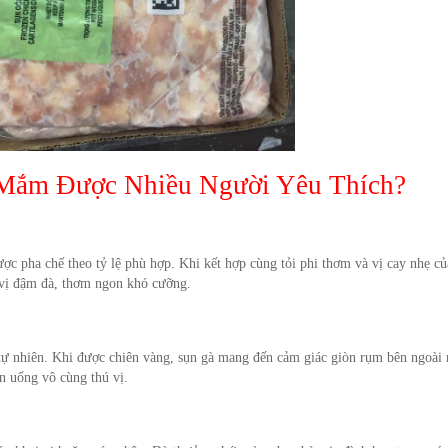
 Mắm Được Nhiều Người Yêu Thích?
 pha chế theo tỷ lệ phù hợp. Khi kết hợp cùng tỏi phi thơm và vị cay nhẹ củ
 vị đậm đà, thơm ngon khó cưỡng.
n tự nhiên. Khi được chiên vàng, sụn gà mang đến cảm giác giòn rụm bên ngoài
ăn uống vô cùng thú vị.