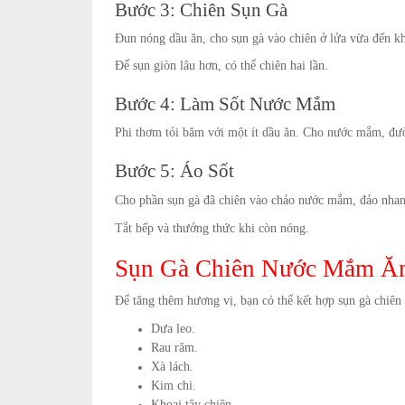
Bước 3: Chiên Sụn Gà
Đun nóng dầu ăn, cho sụn gà vào chiên ở lửa vừa đến kh
Để sụn giòn lâu hơn, có thể chiên hai lần.
Bước 4: Làm Sốt Nước Mắm
Phi thơm tỏi băm với một ít dầu ăn. Cho nước mắm, đư
Bước 5: Áo Sốt
Cho phần sụn gà đã chiên vào chảo nước mắm, đảo nhan
Tắt bếp và thưởng thức khi còn nóng.
Sụn Gà Chiên Nước Mắm Ă
Để tăng thêm hương vị, bạn có thể kết hợp sụn gà chiê
Dưa leo.
Rau răm.
Xà lách.
Kim chi.
Khoai tây chiên.