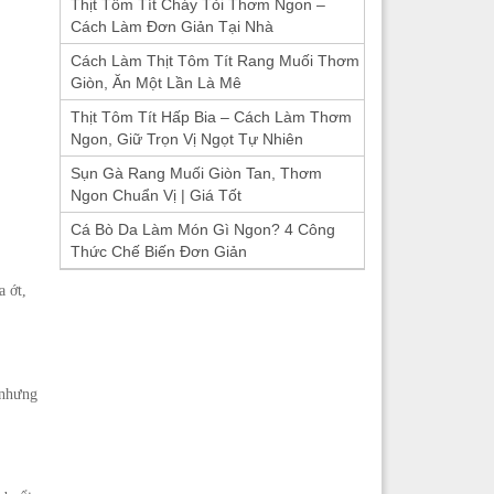
Thịt Tôm Tít Cháy Tỏi Thơm Ngon –
Cách Làm Đơn Giản Tại Nhà
Cách Làm Thịt Tôm Tít Rang Muối Thơm
Giòn, Ăn Một Lần Là Mê
Thịt Tôm Tít Hấp Bia – Cách Làm Thơm
Ngon, Giữ Trọn Vị Ngọt Tự Nhiên
Sụn Gà Rang Muối Giòn Tan, Thơm
Ngon Chuẩn Vị | Giá Tốt
Cá Bò Da Làm Món Gì Ngon? 4 Công
Thức Chế Biến Đơn Giản
a ớt,
 nhưng