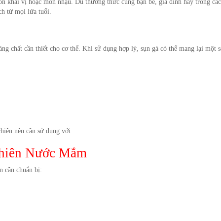
 khai vị hoặc món nhậu. Dù thưởng thức cùng bạn bè, gia đình hay trong các
h từ mọi lứa tuổi.
ng chất cần thiết cho cơ thể. Khi sử dụng hợp lý, sụn gà có thể mang lại một s
hiên nên cần sử dụng với
Chiên Nước Mắm
 cần chuẩn bị: