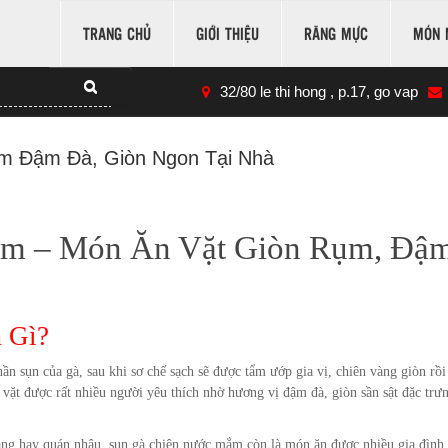
TRANG CHỦ
GIỚI THIỆU
RĂNG MỰC
MÓN 
32/80 le thi hong , p.17, go vap
m Đậm Đà, Giòn Ngon Tại Nhà
ắm – Món Ăn Vặt Giòn Rụm, Đậ
 Gì?
n sụn của gà, sau khi sơ chế sạch sẽ được tẩm ướp gia vị, chiên vàng giòn rồi
ặt được rất nhiều người yêu thích nhờ hương vị đậm đà, giòn sần sật đặc trư
hàng hay quán nhậu, sụn gà chiên nước mắm còn là món ăn được nhiều gia đình