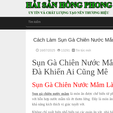
Cách Làm Sụn Gà Chiên Nước Mắ
16/07/2025
13291
Tin tức mới
Sụn Gà Chiên Nước M
Đà Khiến Ai Cũng Mê
Sụn Gà Chiên Nước Mắm Là
Sụn gà chiên nước mắm
là món ăn được chế biến từ phầ
với hỗn hợp nước mắm tỏi ớt thơm lừng. Đây là món ăn v
khả năng kích thích vị giác tuyệt vời.
Không chỉ xuất hiện phổ biến tại các quán ăn vặt, nhà 