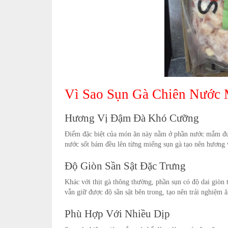
Vì Sao Sụn Gà Chiên Nước
Hương Vị Đậm Đà Khó Cưỡng
Điểm đặc biệt của món ăn này nằm ở phần nước mắm được
nước sốt bám đều lên từng miếng sụn gà tạo nên hương
Độ Giòn Sần Sật Đặc Trưng
Khác với thịt gà thông thường, phần sụn có độ dai giò
vẫn giữ được độ sần sật bên trong, tạo nên trải nghiệm 
Phù Hợp Với Nhiều Dịp