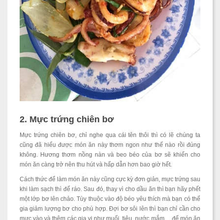
2. Mực trứng chiên bơ
Mực trứng chiên bơ, chỉ nghe qua cái tên thôi thì có lẽ chúng ta
cũng đã hiểu được món ăn này thơm ngon như thế nào rồi đúng
không. Hương thơm nồng nàn và beo béo của bơ sẽ khiến cho
món ăn càng trở nên thu hút và hấp dẫn hơn bao giờ hết.
Cách thức để làm món ăn này cũng cực kỳ đơn giản, mực trứng sau
khi làm sạch thì để ráo. Sau đó, thay vì cho dầu ăn thì bạn hãy phết
một lớp bơ lên chảo. Tùy thuộc vào độ béo yêu thích mà bạn có thể
gia giảm lượng bơ cho phù hợp. Đợi bơ sôi lên thì bạn chỉ cần cho
mực vào và thêm các gia vị như muối, tiêu, nước mắm,... để món ăn