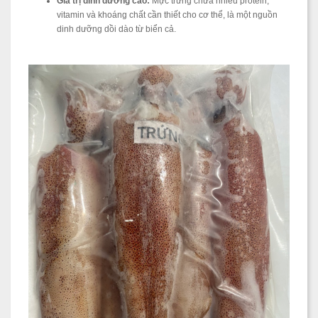
Giá trị dinh dưỡng cao:
Mực trứng chứa nhiều protein,
vitamin và khoáng chất cần thiết cho cơ thể, là một nguồn
dinh dưỡng dồi dào từ biển cả.