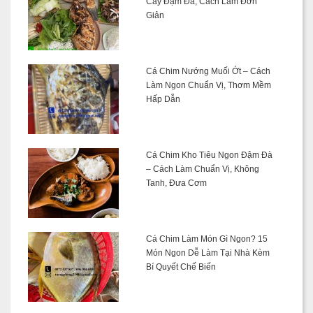
Cay Đậm Đà, Cách Làm Đơn
Giản
Cá Chim Nướng Muối Ớt – Cách
Làm Ngon Chuẩn Vị, Thơm Mềm
Hấp Dẫn
Cá Chim Kho Tiêu Ngon Đậm Đà
– Cách Làm Chuẩn Vị, Không
Tanh, Đưa Cơm
Cá Chim Làm Món Gì Ngon? 15
Món Ngon Dễ Làm Tại Nhà Kèm
Bí Quyết Chế Biến