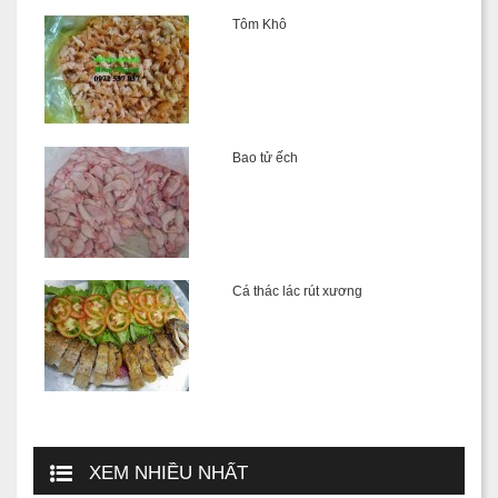
Tôm Khô
Bao tử ếch
Cá thác lác rút xương
XEM NHIỀU NHẤT