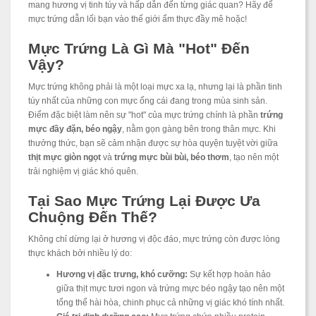
mang hương vị tinh túy và hấp dẫn đến từng giác quan? Hãy để
mực trứng dẫn lối bạn vào thế giới ẩm thực đầy mê hoặc!
Mực Trứng Là Gì Mà "Hot" Đến
Vậy?
Mực trứng không phải là một loại mực xa lạ, nhưng lại là phần tinh
túy nhất của những con mực ống cái đang trong mùa sinh sản.
Điểm đặc biệt làm nên sự "hot" của mực trứng chính là phần
trứng
mực đầy đặn, béo ngậy
, nằm gọn gàng bên trong thân mực. Khi
thưởng thức, bạn sẽ cảm nhận được sự hòa quyện tuyệt vời giữa
thịt mực giòn ngọt
và
trứng mực bùi bùi, béo thơm
, tạo nên một
trải nghiệm vị giác khó quên.
Tại Sao Mực Trứng Lại Được Ưa
Chuộng Đến Thế?
Không chỉ dừng lại ở hương vị độc đáo, mực trứng còn được lòng
thực khách bởi nhiều lý do:
Hương vị đặc trưng, khó cưỡng:
Sự kết hợp hoàn hảo
giữa thịt mực tươi ngon và trứng mực béo ngậy tạo nên một
tổng thể hài hòa, chinh phục cả những vị giác khó tính nhất.