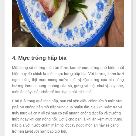
4. Mực trứng hấp bia
Một trong số những món ăn được làm từ mực trứng phổ biến nhất
hiện nay đó chính là món mực trứng hấp bia. Với hương thơm tươi
ngon cùng thịt mực mọng nước, mùi vị đặc trưng của bia cùng
hương thơm thoang thoảng của sả, gừng và một chút vị cay nhẹ,
món ăn này chắc chắn sẽ làm bạn phải thích mê.
Chú ý là trong quá trình hấp, bạn chỉ nên điều chỉnh lửa ở mức vừa
phải và không nên mở nắp vung quá nhiều lần. Sau khi kiểm tra và
thấy mực đã chín kỹ thì bạn có thể nhanh chóng tắt bếp và thưởng
thức ngay khi còn nóng hổi. Gợi ý cho bạn là khi ăn kèm mực trứng
hấp bia với nước chấm mắm tỏi ớt cay ngọt, món ăn này sẽ càng
trở nên tuyệt vời hơn bao giờ hết.