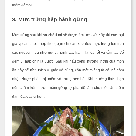
thêm đậm vị.
3. Mực trứng hấp hành gừng
Mực trứng sau khi sơ chế tỉ mỉ sẽ được tẩm ướp với đầy đủ các loại
gia vị cần thiết. Tiếp theo, bạn chỉ cần xếp đều mực trứng lên trên
các nguyên liệu như gừng, hành tây, hành lá, cà rốt và cần tây để
đem đi hấp chín là được. Sau khi nấu xong, hương thơm của món
ăn này sẽ kích thích vị giác vô cùng, cắn một miếng là có thể cảm
nhận được phần thịt mềm và trứng béo bùi. Khi thưởng thức, bạn
nên chấm kèm nước mắm gừng tự pha để làm cho món ăn thêm
đậm đà, dậy vị hơn.