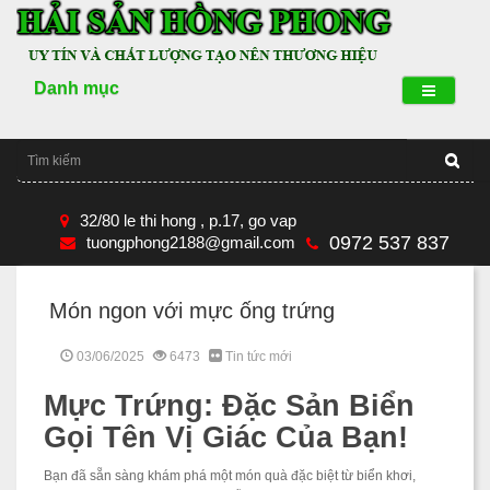
Danh mục
32/80 le thi hong , p.17, go vap
0972 537 837
tuongphong2188@gmail.com
Món ngon với mực ống trứng
03/06/2025
6473
Tin tức mới
Mực Trứng: Đặc Sản Biển
Gọi Tên Vị Giác Của Bạn!
Bạn đã sẵn sàng khám phá một món quà đặc biệt từ biển khơi,