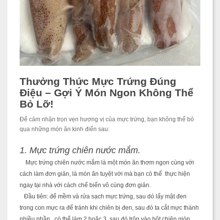
Thưởng Thức Mực Trứng Đúng
Điệu – Gợi Ý Món Ngon Không Thể
Bỏ Lỡ!
Để cảm nhận trọn vẹn hương vị của mực trứng, bạn không thể bỏ
qua những món ăn kinh điển sau:
1. Mực trứng chiên nước mắm.
Mực trứng chiên nước mắm là một món ăn thơm ngon cùng với
cách làm đơn giản, là món ăn tuyệt vời mà bạn có thể thực hiện
ngay tại nhà
với cách chế biến vô cùng đơn giản.
Đầu tiên: để mềm và rửa sạch mực trứng, sau dó lấy mật đen
trong con mực ra để tránh khi chiên bị đen, sau đó ta cắt mực thành
nhiều phần , có thể làm 2 hoặc 3. sau đó trộn vào bột chiên giòn.