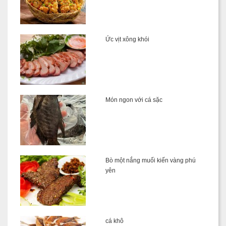
Ức vịt xông khói
Món ngon với cá sặc
Bò một nắng muối kiến vàng phú
yên
cá khô