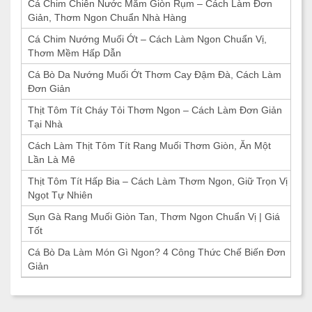
Cá Chim Chiên Nước Mắm Giòn Rụm – Cách Làm Đơn
Giản, Thơm Ngon Chuẩn Nhà Hàng
Cá Chim Nướng Muối Ớt – Cách Làm Ngon Chuẩn Vị,
Thơm Mềm Hấp Dẫn
Cá Bò Da Nướng Muối Ớt Thơm Cay Đậm Đà, Cách Làm
Đơn Giản
Thịt Tôm Tít Cháy Tỏi Thơm Ngon – Cách Làm Đơn Giản
Tại Nhà
Cách Làm Thịt Tôm Tít Rang Muối Thơm Giòn, Ăn Một
Lần Là Mê
Thịt Tôm Tít Hấp Bia – Cách Làm Thơm Ngon, Giữ Trọn Vị
Ngọt Tự Nhiên
Sụn Gà Rang Muối Giòn Tan, Thơm Ngon Chuẩn Vị | Giá
Tốt
Cá Bò Da Làm Món Gì Ngon? 4 Công Thức Chế Biến Đơn
Giản