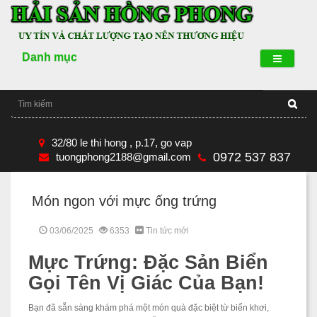
Danh mục
32/80 le thi hong , p.17, go vap
0972 537 837
tuongphong2188@gmail.com
Món ngon với mực ống trứng
03/06/2025
6353
Tin tức mới
Mực Trứng: Đặc Sản Biển
Gọi Tên Vị Giác Của Bạn!
Bạn đã sẵn sàng khám phá một món quà đặc biệt từ biển khơi,