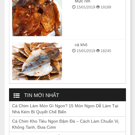
Mực rim
15/01/2019
19189
cá khô
15/01/2019
18245
TIN MỚI NHẤT
Cá Chim Làm Món Gì Ngon? 15 Món Ngon Dễ Làm Tại
Nhà Kèm Bí Quyết Chế Biến
Cá Chim Kho Tiêu Ngon Đậm Đà – Cách Làm Chuẩn Vị,
Không Tanh, Đưa Cơm