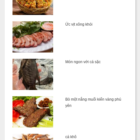
Ức vịt xông khói
Món ngon với cá sặc
Bò một nắng muối kiến vàng phú
yên
cá khô