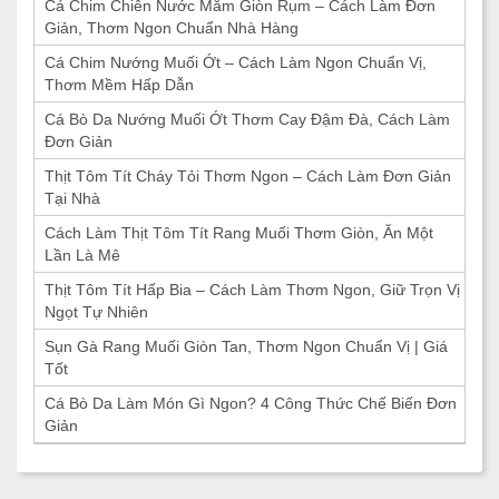
Cá Chim Chiên Nước Mắm Giòn Rụm – Cách Làm Đơn
Giản, Thơm Ngon Chuẩn Nhà Hàng
Cá Chim Nướng Muối Ớt – Cách Làm Ngon Chuẩn Vị,
Thơm Mềm Hấp Dẫn
Cá Bò Da Nướng Muối Ớt Thơm Cay Đậm Đà, Cách Làm
Đơn Giản
Thịt Tôm Tít Cháy Tỏi Thơm Ngon – Cách Làm Đơn Giản
Tại Nhà
Cách Làm Thịt Tôm Tít Rang Muối Thơm Giòn, Ăn Một
Lần Là Mê
Thịt Tôm Tít Hấp Bia – Cách Làm Thơm Ngon, Giữ Trọn Vị
Ngọt Tự Nhiên
Sụn Gà Rang Muối Giòn Tan, Thơm Ngon Chuẩn Vị | Giá
Tốt
Cá Bò Da Làm Món Gì Ngon? 4 Công Thức Chế Biến Đơn
Giản