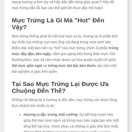
mang hương vị tinh túy và hấp dẫn đến từng giác quan? Hãy để
mực trứng dẫn lối bạn vào thế giới ẩm thực đầy mê hoặc!
Mực Trứng Là Gì Mà "Hot" Đến
Vậy?
Mực trứng không phải là một loại mực xa lạ, nhưng lại là phần tinh
túy nhất của những con mực ống cái đang trong mùa sinh sản.
Điểm đặc biệt làm nên sự "hot" của mực trứng chính là phần
trứng
mực đầy đặn, béo ngậy
, nằm gọn gàng bên trong thân mực. Khi
thưởng thức, bạn sẽ cảm nhận được sự hòa quyện tuyệt vời giữa
thịt mực giòn ngọt
và
trứng mực bùi bùi, béo thơm
, tạo nên một
trải nghiệm vị giác khó quên.
Tại Sao Mực Trứng Lại Được Ưa
Chuộng Đến Thế?
Không chỉ dừng lại ở hương vị độc đáo, mực trứng còn được lòng
thực khách bởi nhiều lý do:
Hương vị đặc trưng, khó cưỡng:
Sự kết hợp hoàn hảo
giữa thịt mực tươi ngon và trứng mực béo ngậy tạo nên một
tổng thể hài hòa, chinh phục cả những vị giác khó tính nhất.