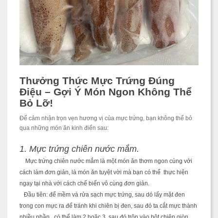
Thưởng Thức Mực Trứng Đúng
Điệu – Gợi Ý Món Ngon Không Thể
Bỏ Lỡ!
Để cảm nhận trọn vẹn hương vị của mực trứng, bạn không thể bỏ
qua những món ăn kinh điển sau:
1. Mực trứng chiên nước mắm.
Mực trứng chiên nước mắm là một món ăn thơm ngon cùng với
cách làm đơn giản, là món ăn tuyệt vời mà bạn có thể thực hiện
ngay tại nhà
với cách chế biến vô cùng đơn giản.
Đầu tiên: để mềm và rửa sạch mực trứng, sau dó lấy mật đen
trong con mực ra để tránh khi chiên bị đen, sau đó ta cắt mực thành
nhiều phần , có thể làm 2 hoặc 3. sau đó trộn vào bột chiên giòn.