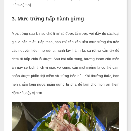
thêm đậm vị.
3. Mực trứng hấp hành gừng
Mực trứng sau khi sơ chế tỉ mỉ sẽ được tẩm ướp với đầy đủ các loại
gia vị cần thiết. Tiếp theo, bạn chỉ cần xếp đều mực trứng lên trên
các nguyên liệu như gừng, hành tây, hành lá, cà rốt và cần tây để
đem đi hấp chín là được. Sau khi nấu xong, hương thơm của món
ăn này sẽ kích thích vị giác vô cùng, cắn một miếng là có thể cảm
nhận được phần thịt mềm và trứng béo bùi. Khi thưởng thức, bạn
nên chấm kèm nước mắm gừng tự pha để làm cho món ăn thêm
đậm đà, dậy vị hơn.