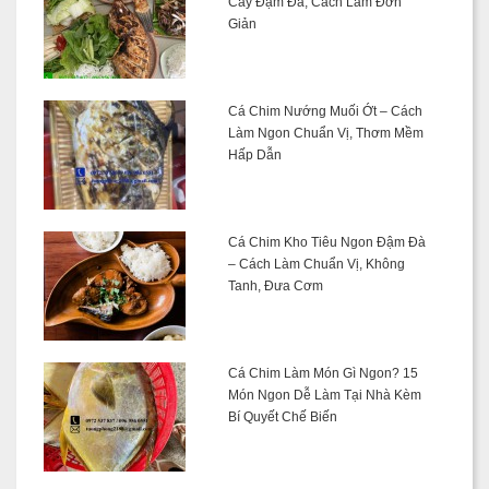
Cay Đậm Đà, Cách Làm Đơn
Giản
Cá Chim Nướng Muối Ớt – Cách
Làm Ngon Chuẩn Vị, Thơm Mềm
Hấp Dẫn
Cá Chim Kho Tiêu Ngon Đậm Đà
– Cách Làm Chuẩn Vị, Không
Tanh, Đưa Cơm
Cá Chim Làm Món Gì Ngon? 15
Món Ngon Dễ Làm Tại Nhà Kèm
Bí Quyết Chế Biến