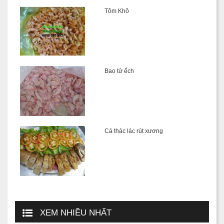
Tôm Khô
Bao tử ếch
Cá thác lác rút xương
XEM NHIỀU NHẤT