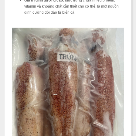
Giá trị dinh dưỡng cao:
Mực trứng chứa nhiều protein,
vitamin và khoáng chất cần thiết cho cơ thể, là một nguồn
dinh dưỡng dồi dào từ biển cả.