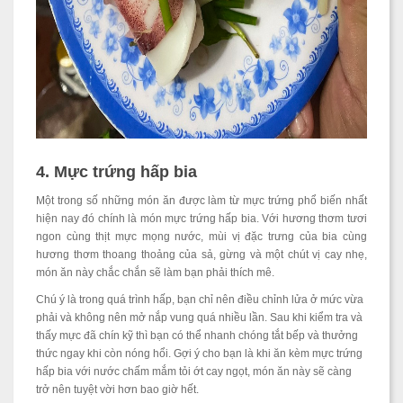
4. Mực trứng hấp bia
Một trong số những món ăn được làm từ mực trứng phổ biến nhất
hiện nay đó chính là món mực trứng hấp bia. Với hương thơm tươi
ngon cùng thịt mực mọng nước, mùi vị đặc trưng của bia cùng
hương thơm thoang thoảng của sả, gừng và một chút vị cay nhẹ,
món ăn này chắc chắn sẽ làm bạn phải thích mê.
Chú ý là trong quá trình hấp, bạn chỉ nên điều chỉnh lửa ở mức vừa
phải và không nên mở nắp vung quá nhiều lần. Sau khi kiểm tra và
thấy mực đã chín kỹ thì bạn có thể nhanh chóng tắt bếp và thưởng
thức ngay khi còn nóng hổi. Gợi ý cho bạn là khi ăn kèm mực trứng
hấp bia với nước chấm mắm tỏi ớt cay ngọt, món ăn này sẽ càng
trở nên tuyệt vời hơn bao giờ hết.