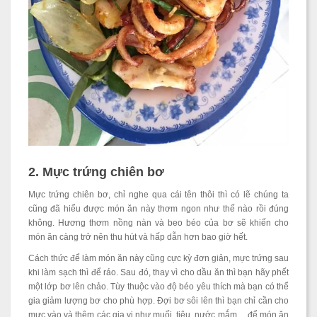
2. Mực trứng chiên bơ
Mực trứng chiên bơ, chỉ nghe qua cái tên thôi thì có lẽ chúng ta
cũng đã hiểu được món ăn này thơm ngon như thế nào rồi đúng
không. Hương thơm nồng nàn và beo béo của bơ sẽ khiến cho
món ăn càng trở nên thu hút và hấp dẫn hơn bao giờ hết.
Cách thức để làm món ăn này cũng cực kỳ đơn giản, mực trứng sau
khi làm sạch thì để ráo. Sau đó, thay vì cho dầu ăn thì bạn hãy phết
một lớp bơ lên chảo. Tùy thuộc vào độ béo yêu thích mà bạn có thể
gia giảm lượng bơ cho phù hợp. Đợi bơ sôi lên thì bạn chỉ cần cho
mực vào và thêm các gia vị như muối, tiêu, nước mắm,... để món ăn