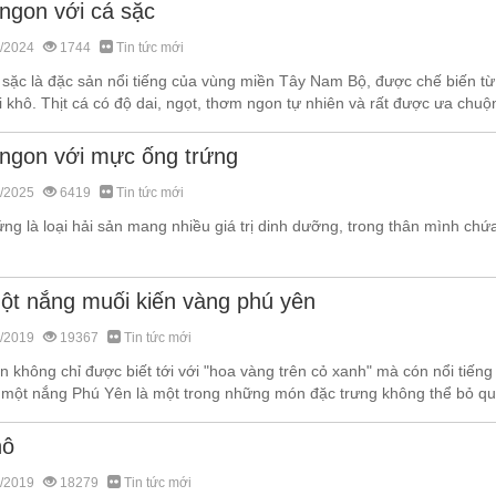
ngon với cá sặc
/2024
1744
Tin tức mới
 sặc là đặc sản nổi tiếng của vùng miền Tây Nam Bộ, được chế biến từ
i khô. Thịt cá có độ dai, ngọt, thơm ngon tự nhiên và rất được ưa chuộn
ngon với mực ống trứng
/2025
6419
Tin tức mới
ng là loại hải sản mang nhiều giá trị dinh dưỡng, trong thân mình chứa
ột nắng muối kiến vàng phú yên
/2019
19367
Tin tức mới
 không chỉ được biết tới với "hoa vàng trên cỏ xanh" mà cón nổi tiến
 một nắng Phú Yên là một trong những món đặc trưng không thể bỏ qua
hô
/2019
18279
Tin tức mới