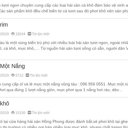
n tươi ngon chuyên cung cấp các loại hải sản cá khô đảm bảo vệ sinh
Các sản phẩm khô đều chế biến từ cá tươi sau đó phơi khô nên sản ph
rim
/2019
19244
Tin tức mới
u là một vùng biển trù phú với nhiều loài hải sản tươi ngon, ngoài n
, cá khô, mực khô,.... Từ nguồn hải sản tươi sống có sẵn, người dân 
Một Nắng
/2019
5712
Tin tức mới
 cung cấp sĩ và lẻ mực một nắng vũng tàu : 096 956 0551. Mực một 
hơi qua đúng 1 lượt nắng giòn, mực phơi qua 1 nắng hơi ráo, dẻo...
khô
/2019
15150
Tin tức mới
ô tại cửa hàng hải sản Hồng Phong được đánh bắt,xẻ phơi khô tại ghe
n thị trường có nhiều nơi bán nhiều loại mực khô, nhưng chất lượng t