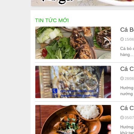
TIN TỨC MỚI
Cá B
15/06
Cá bò d
hàng...
Cá C
28/06
Hướng 
nướng 
Cá C
05/07
Hướng d
khử ta