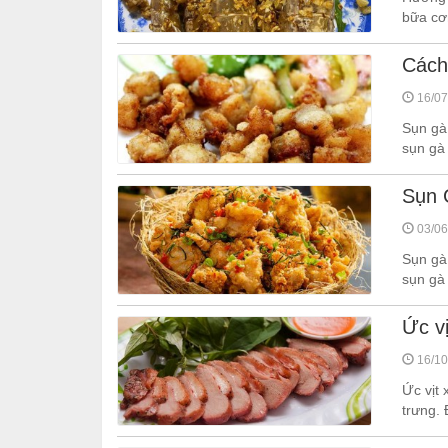
bữa cơm
Cách
16/07
Sụn gà
sụn gà
Sụn 
03/06
Sụn gà
sụn gà 
Ức vị
16/10
Ức vịt
trưng. 