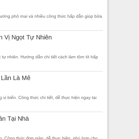
 nướng phô mai và nhiều công thức hấp dẫn giúp bữa
n Vị Ngọt Tự Nhiên
 tự nhiên. Hướng dẫn chi tiết cách làm tôm tít hấp
 Lần Là Mê
ị biển. Công thức chi tiết, dễ thực hiện ngay tại
ản Tại Nhà
g. Công thức đơn giản, dễ thực hiện, phù hợp cho