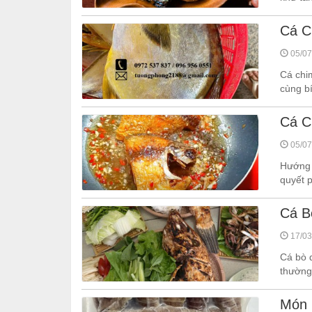
Cá C
05/07
Cá chi
cùng bí
Cá C
05/07
Hướng 
quyết 
Cá B
17/03
Cá bò d
thường
Món 