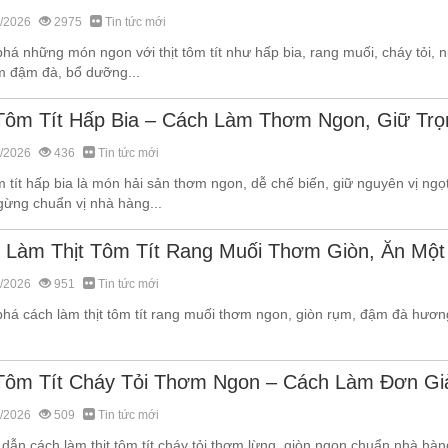
/2026
2975
Tin tức mới
há những món ngon với thịt tôm tít như hấp bia, rang muối, cháy tỏi,
m đậm đà, bổ dưỡng...
 Tôm Tít Hấp Bia – Cách Làm Thơm Ngon, Giữ Trọ
/2026
436
Tin tức mới
m tít hấp bia là món hải sản thơm ngon, dễ chế biến, giữ nguyên vị ngọt
gừng chuẩn vị nhà hàng...
 Làm Thịt Tôm Tít Rang Muối Thơm Giòn, Ăn Một
/2026
951
Tin tức mới
á cách làm thịt tôm tít rang muối thơm ngon, giòn rụm, đậm đà hương v
 Tôm Tít Cháy Tỏi Thơm Ngon – Cách Làm Đơn Gi
/2026
509
Tin tức mới
dẫn cách làm thịt tôm tít cháy tỏi thơm lừng, giòn ngon chuẩn nhà hàn