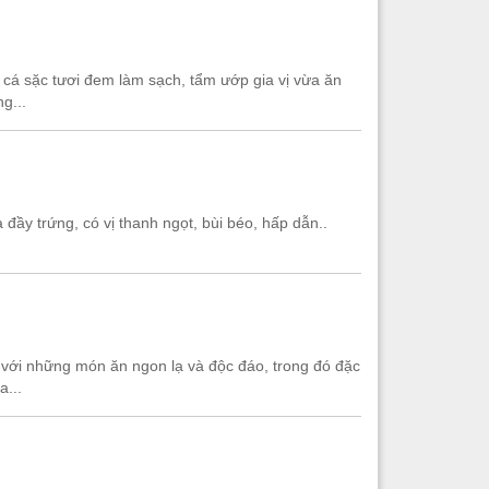
 cá sặc tươi đem làm sạch, tẩm ướp gia vị vừa ăn
g...
 đầy trứng, có vị thanh ngọt, bùi béo, hấp dẫn..
g với những món ăn ngon lạ và độc đáo, trong đó đặc
...