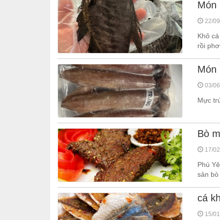
Món 
22/09
Khô cá
rồi phơ
Món 
03/06
Mực trứ
Bò m
17/02
Phú Yên
sản bò
cá k
15/01