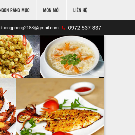
NGON RĂNG MỰC
MÓN MỚI
LIÊN HỆ
0972 537 837
tuongphong2188@gmail.com