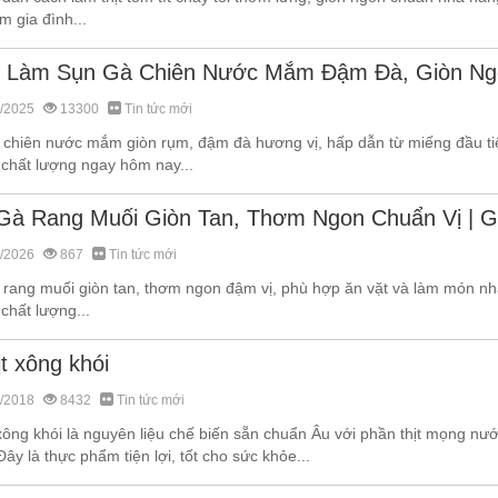
 gia đình...
 Làm Sụn Gà Chiên Nước Mắm Đậm Đà, Giòn Ng
/2025
13300
Tin tức mới
 chiên nước mắm giòn rụm, đậm đà hương vị, hấp dẫn từ miếng đầu tiê
 chất lượng ngay hôm nay...
Gà Rang Muối Giòn Tan, Thơm Ngon Chuẩn Vị | G
/2026
867
Tin tức mới
 rang muối giòn tan, thơm ngon đậm vị, phù hợp ăn vặt và làm món nhậ
chất lượng...
t xông khói
/2018
8432
Tin tức mới
 xông khói là nguyên liệu chế biến sẵn chuẩn Âu với phần thịt mọng n
Đây là thực phẩm tiện lợi, tốt cho sức khỏe...