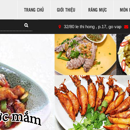
TRANG CHỦ
GIỚI THIỆU
RĂNG MỰC
MÓN 
32/80 le thi hong , p.17, go vap