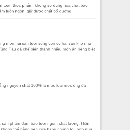
 an toàn thực phẩm, không sử dụng hóa chất bảo
ẩm luôn ngon, giữ được chất bổ dưỡng..
hững món hải sản tươi sống còn có hải sản khô như
Vũng Tàu đã chế biến thành nhiều món ăn riêng biệt
nắng nguyên chất 100% là mực loại mực ống đã
, sản phẩm đảm bảo tươi ngon, chất lượng. Hiện
hì không thể bằng bên cửa hàng chúng tôi, hơn nửa