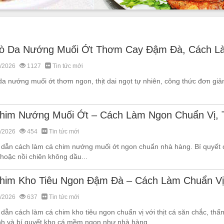
ò Da Nướng Muối Ớt Thơm Cay Đậm Đà, Cách L
/2026
1127
Tin tức mới
a nướng muối ớt thơm ngon, thịt dai ngọt tự nhiên, công thức đơn giả
him Nướng Muối Ớt – Cách Làm Ngon Chuẩn Vị
/2026
454
Tin tức mới
dẫn cách làm cá chim nướng muối ớt ngon chuẩn nhà hàng. Bí quyết c
hoặc nồi chiên không dầu...
him Kho Tiêu Ngon Đậm Đà – Cách Làm Chuẩn V
/2026
637
Tin tức mới
ẫn cách làm cá chim kho tiêu ngon chuẩn vị với thịt cá săn chắc, thấm
nh và bí quyết kho cá mềm ngon như nhà hàng..