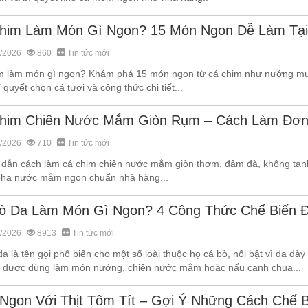
him Làm Món Gì Ngon? 15 Món Ngon Dễ Làm Tại
/2026
860
Tin tức mới
m làm món gì ngon? Khám phá 15 món ngon từ cá chim như nướng muối 
 quyết chọn cá tươi và công thức chi tiết...
him Chiên Nước Mắm Giòn Rụm – Cách Làm Đơn
/2026
710
Tin tức mới
dẫn cách làm cá chim chiên nước mắm giòn thơm, đậm đà, không tanh
pha nước mắm ngon chuẩn nhà hàng...
ò Da Làm Món Gì Ngon? 4 Công Thức Chế Biến 
/2026
8913
Tin tức mới
a là tên gọi phổ biến cho một số loài thuộc họ cá bò, nổi bật vì da dày
 được dùng làm món nướng, chiên nước mắm hoặc nấu canh chua...
Ngon Với Thịt Tôm Tít – Gợi Ý Những Cách Chế 