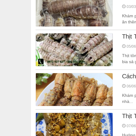
03/03
Khám p
ăn thê
Thịt
05/06
Thịt tô
bia sả 
Cách
06/06
Khám ph
nhà...
Thịt
07/06
Hướng 