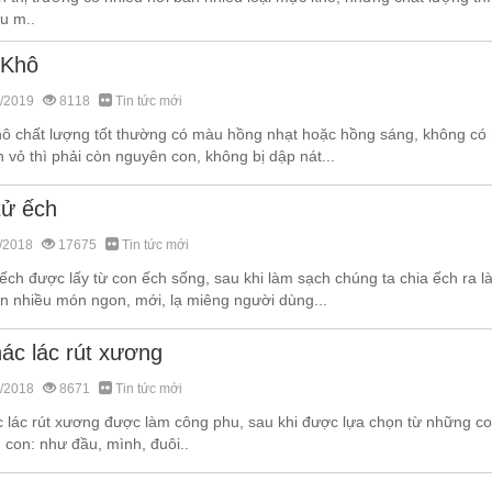
u m..
 Khô
/2019
8118
Tin tức mới
ô chất lượng tốt thường có màu hồng nhạt hoặc hồng sáng, không có
 vỏ thì phải còn nguyên con, không bị dập nát...
tử ếch
/2018
17675
Tin tức mới
 ếch được lấy từ con ếch sống, sau khi làm sạch chúng ta chia ếch ra
ến nhiều món ngon, mới, lạ miêng người dùng...
hác lác rút xương
/2018
8671
Tin tức mới
c lác rút xương được làm công phu, sau khi được lựa chọn từ những co
 con: như đầu, mình, đuôi..