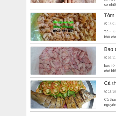
có nhiề
Tôm
15/01
Tôm kh
khô còn
Bao 
06/11
bao từ
ché bi
Cá t
18/10
Cá thá
nguyên