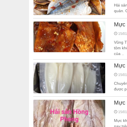
Hải sả
quản. 
Mực 
15/01
Vũng Tà
tôm khô
của ..
Mực 
15/01
Chuyên
được p
Mực 
15/01
Mực kh
nay trê