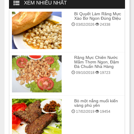
XEM NHIỀU NHẤT
Bí Quyết Làm Răng Mực
Xào Bơ Ngon Đúng Điệu
03/02/2026
24338
Răng Mực Chiên Nước
Mắm Thơm Ngon, Đậm
Đà Chuẩn Nhà Hàng
09/10/2018
19723
Bò một nắng muối kiến
vàng phú yên
17/02/2019
19454