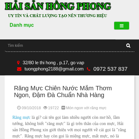
Danh mục
32/80 le thi hong , p.17, go vap
0972 537 837
tuongphong2188@gmail.com
Răng Mực Chiên Nước Mắm Thơm
Ngon, Đậm Đà Chuẩn Nhà Hàng
09/10/2018
19722
Món ngon với răng mực
Răng mực
là gì? cái tên gọi làm nhiều người còn mơ hồ, lầm
tưởng, không biết "răng mực" là gì trên thân của con mực, Hải
sản Hồng Phong xin giới thiệu với mọi người về cái gọi là "răng
mực". Răng mực hay còn gọi là miệng mực, mất mực, nó là