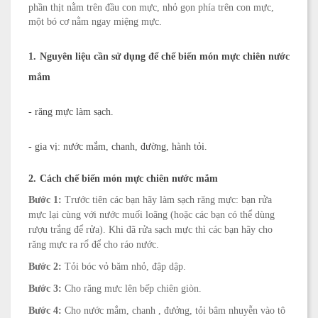
phần thịt nằm trên đầu con mực, nhỏ gọn phía trên con mực,
một bó cơ nằm ngay miệng mực.
1.
Nguyên liệu cần sử dụng để chế biến món mực chiên nước
mắm
-
răng mực làm sạch.
-
gia vị: nước mắm, chanh, đường, hành tỏi.
2.
Cách chế biến món mực chiên nước mắm
Bước 1:
Trước tiên các bạn hãy làm sạch răng mực: bạn rửa
mực lại cùng với nước muối loãng (hoặc các bạn có thể dùng
rượu trắng để rửa). Khi đã rửa sạch mực thì các bạn hãy cho
răng mực ra rổ để cho ráo nước.
Bước 2:
Tỏi bóc vỏ băm nhỏ, đập dập.
Bước 3:
Cho răng mưc lên bếp chiên giòn.
Bước 4:
Cho nước mắm, chanh , đưởng, tỏi bâm nhuyễn vào tô