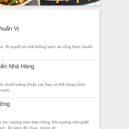
huẩn Vị
ị. Bí quyết sơ chế không tanh và công thức chuẩn
ẩn Nhà Hàng
ước muối loãng (hoặc các bạn có thể dùng rượu
 nước..
ưỡng
e tre, nướng trên than hồng. Khi nướng nhớ phết
ợc. Ăn kèm đồ chua, tương ớt...