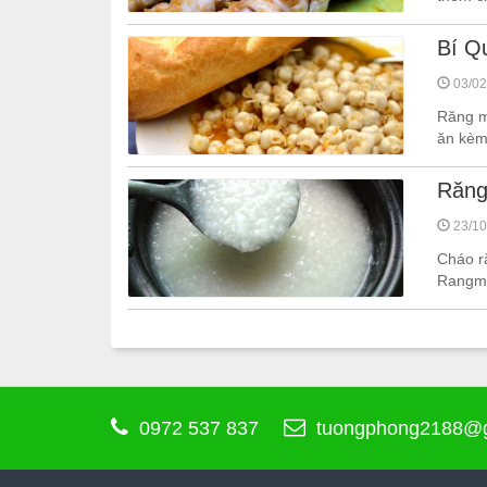
Bí Q
03/02
Răng mự
ăn kèm
Răng
23/10
Cháo r
Rangmu
0972 537 837
tuongphong2188@g