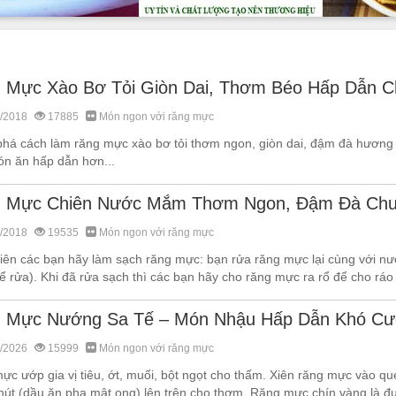
 Mực Xào Bơ Tỏi Giòn Dai, Thơm Béo Hấp Dẫn C
/2018
17885
Món ngon với răng mực
há cách làm răng mực xào bơ tỏi thơm ngon, giòn dai, đậm đà hương v
ón ăn hấp dẫn hơn...
 Mực Chiên Nước Mắm Thơm Ngon, Đậm Đà Chu
/2018
19535
Món ngon với răng mực
tiên các bạn hãy làm sạch răng mực: bạn rửa răng mực lại cùng với n
ể rửa). Khi đã rửa sạch thì các bạn hãy cho răng mực ra rổ để cho ráo
 Mực Nướng Sa Tế – Món Nhậu Hấp Dẫn Khó C
/2026
15999
Món ngon với răng mực
ực ướp gia vị tiêu, ớt, muối, bột ngọt cho thấm. Xiên răng mực vào qu
hút (dầu ăn pha mật ong) lên trên cho thơm. Răng mực chín vàng là đư