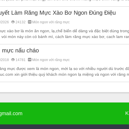
uyết Làm Răng Mực Xào Bơ Ngon Đúng Điệu
/2026
24132
Món ngon với răng mực
c xào bơ là món ăn ngon, lạ,chế biến dể dàng và đặc biệt dùng trong tiệ
 vói món này còn có bánh mì, cách làm răng mực xào bơ, cach lam ran
 mực nấu cháo
/2018
14781
Món ngon với răng mực
ăng mực được xem là món ngon, mới lạ so với nhiều người dù trước đ
c.com xin giới thiệu quý khách món ngon lạ miệng và ngon với răng m
K
mail.com