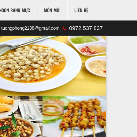
NGON RĂNG MỰC
MÓN MỚI
LIÊN HỆ
0972 537 837
tuongphong2188@gmail.com