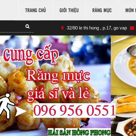
TRANG CHỦ
GIỚI THIỆU
RĂNG MỰC
MÓN 
32/80 le thi hong , p.17, go vap