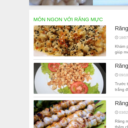
MÓN NGON VỚI RĂNG MỰC
Răng
18/07
Khám p
giúp m
Răng
09/10
Trước 
trắng đ
Răng
03/02
Răng m
thêm c