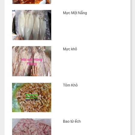
Mực Một Nắng
Mực khô
Tôm Khô
Bao tử ếch