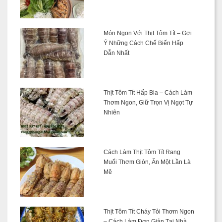
Món Ngon Với Thịt Tôm Tít – Gợi
Ý Những Cách Chế Biến Hấp
Dẫn Nhất
Thịt Tôm Tít Hấp Bia – Cách Làm
Thơm Ngon, Giữ Trọn Vị Ngọt Tự
Nhiên
Cách Làm Thịt Tôm Tít Rang
Muối Thơm Giòn, Ăn Một Lần Là
Mê
Thịt Tôm Tít Cháy Tỏi Thơm Ngon
– Cách Làm Đơn Giản Tại Nhà