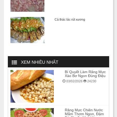
Cá thác lác rút xương
XEM NHIỀU NHẤT
Bí Quyết Làm Răng Mực
Xào Bơ Ngon Đúng Điệu
03/02/2026
24230
Răng Mực Chiên Nước
Mắm Thơm Ngon, Đậm