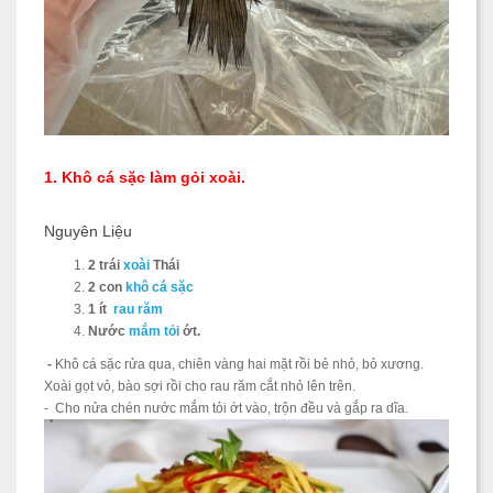
1. Khô cá sặc làm gỏi xoài.
Nguyên Liệu
2 trái
xoài
Thái
2 con
khô cá sặc
1 ít
rau răm
Nước
mắm tỏi
ớt.
-
Khô cá sặc rửa qua, chiên vàng hai mặt rồi bẻ nhỏ, bỏ xương.
Xoài gọt vỏ, bào sợi rồi cho rau răm cắt nhỏ lên trên.
- Cho nửa chén nước mắm tỏi ớt vào, trộn đều và gắp ra dĩa.