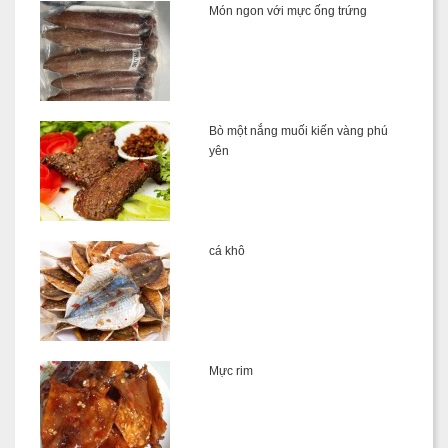
Món ngon với mực ống trứng
Bò một nắng muối kiến vàng phú
yên
cá khô
Mực rim