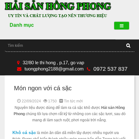
Danh mục
32/80 le thi hong , p.17, go vap
0972 537 837
tuongphong2188@gmail.com
Món ngon với cá sặc
22/09/2024
1750
Tin tức mới
Nguyên liệu được dùng để làm ra cá sặc khô được
Hải sản Hồng
Phong
chúng tôi lựa chợn rất kỹ từ những con các sặc tươi, sau đó
mang đi làm sạch ruột, phơi ngoài trời nắng.
Khô cá sặc
là món ăn dân dã miền tây được nhiều người ưa