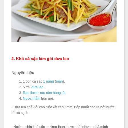
2. Khô cá sặc làm gỏi dưa leo
Nguyên Liệu
1 con
cá sặc
1 nắng
(
mặn
).
5 trái
dưa leo
.
Rau thơm
:
rau răm húng lủi
.
Nước mắm
trộn gỏi.
- Dưa leo chẻ đôi cạo ruột xắt xéo 5mm. Bóp muối cho ra bớt nước
rồi xả sạch.
- Nướng chín khô sặc, nướng than thơm nhất nhưng nhà mình