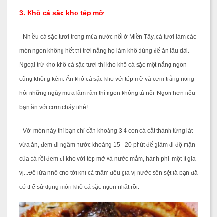
3. Khô cá sặc kho tép mỡ
- Nhiều cá sặc tươi trong mùa nước nổi ở Miền Tây, cá tươi làm các
món ngon không hết thì trời nắng họ làm khô dùng để ăn lâu dài.
Ngoại trừ kho khô cá sặc tươi thì kho khô cá sặc một nắng ngon
cũng không kém. Ăn khô cá sặc kho với tép mỡ và cơm trắng nóng
hỏi những ngày mưa lâm râm thì ngon không tả nổi. Ngon hơn nếu
bạn ăn với cơm cháy nhé!
- Với món này thì bạn chỉ cần khoảng 3 4 con cá cắt thành từng lát
vừa ăn, đem đi ngâm nước khoảng 15 - 20 phút để giảm đi độ mặn
của cá rồi đem đi kho với tép mỡ và nước mắm, hành phi, một ít gia
vị...Để lửa nhỏ cho tới khi cá thấm đều gia vị nước sền sệt là bạn đã
có thể sử dụng món khô cá sặc ngon nhất rồi.