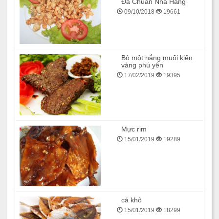
Đà Chuẩn Nhà Hàng
09/10/2018
19661
Bò một nắng muối kiến
vàng phú yên
17/02/2019
19395
Mực rim
15/01/2019
19289
cá khô
15/01/2019
18299