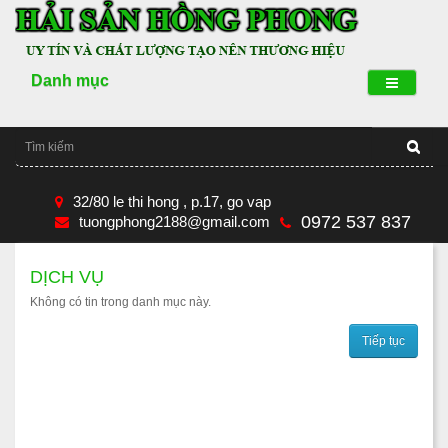
Danh mục
32/80 le thi hong , p.17, go vap
0972 537 837
tuongphong2188@gmail.com
DỊCH VỤ
Không có tin trong danh mục này.
Tiếp tục