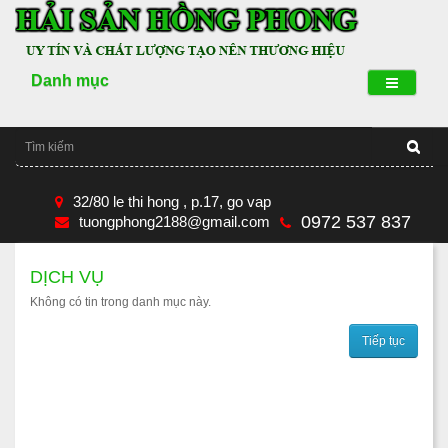
Danh mục
32/80 le thi hong , p.17, go vap
0972 537 837
tuongphong2188@gmail.com
DỊCH VỤ
Không có tin trong danh mục này.
Tiếp tục