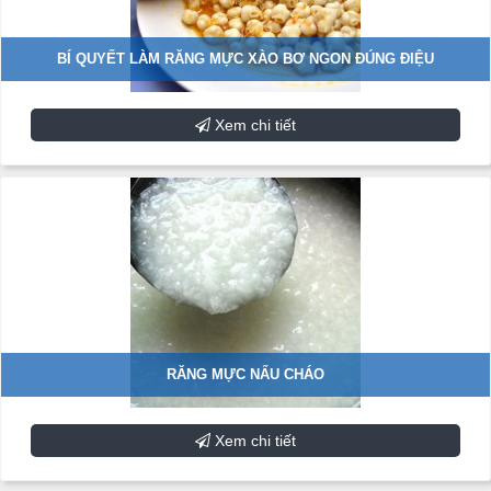
BÍ QUYẾT LÀM RĂNG MỰC XÀO BƠ NGON ĐÚNG ĐIỆU
Xem chi tiết
RĂNG MỰC NẤU CHÁO
Xem chi tiết