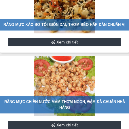
RĂNG MỰC XÀO BƠ TỎI GIÒN DAI, THƠM BÉO HẤP DẪN CHUẨN VỊ
Xem chi tiết
RĂNG MỰC CHIÊN NƯỚC MẮM THƠM NGON, ĐẬM ĐÀ CHUẨN NHÀ
HÀNG
Xem chi tiết