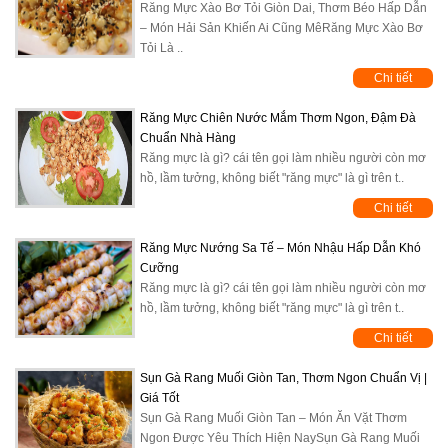
Răng Mực Xào Bơ Tỏi Giòn Dai, Thơm Béo Hấp Dẫn
– Món Hải Sản Khiến Ai Cũng MêRăng Mực Xào Bơ
Tỏi Là ..
Chi tiết
Răng Mực Chiên Nước Mắm Thơm Ngon, Đậm Đà
Chuẩn Nhà Hàng
Răng mực là gì? cái tên gọi làm nhiều người còn mơ
hồ, lầm tưởng, không biết "răng mực" là gì trên t..
Chi tiết
Răng Mực Nướng Sa Tế – Món Nhậu Hấp Dẫn Khó
Cưỡng
Răng mực là gì? cái tên gọi làm nhiều người còn mơ
hồ, lầm tưởng, không biết "răng mực" là gì trên t..
Chi tiết
Sụn Gà Rang Muối Giòn Tan, Thơm Ngon Chuẩn Vị |
Giá Tốt
Sụn Gà Rang Muối Giòn Tan – Món Ăn Vặt Thơm
Ngon Được Yêu Thích Hiện NaySụn Gà Rang Muối