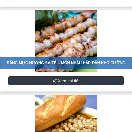
RĂNG MỰC NƯỚNG SA TẾ – MÓN NHẬU HẤP DẪN KHÓ CƯỠNG
Xem chi tiết