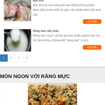
Mực khô
Mực khô tại cửa hàng hải sản Hồng Phong được
đánh bắt,xẻ phơi khô tại ghe, sản phẩm đảm bảo tươi
ngo..
Chi tiết
Răng mực nấu cháo
Răng mực là gì? cái tên gọi làm nhiều người còn mơ
hồ, lầm tưởng, không biết "răng mực" là gì tr..
Chi tiết
1
2
>
>|
MÓN NGON VỚI RĂNG MỰC