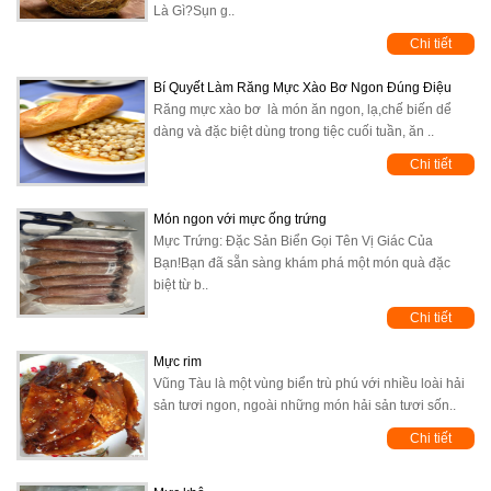
Là Gì?Sụn g..
Chi tiết
Bí Quyết Làm Răng Mực Xào Bơ Ngon Đúng Điệu
Răng mực xào bơ là món ăn ngon, lạ,chế biến dể
dàng và đặc biệt dùng trong tiệc cuối tuần, ăn ..
Chi tiết
Món ngon với mực ống trứng
Mực Trứng: Đặc Sản Biển Gọi Tên Vị Giác Của
Bạn!Bạn đã sẵn sàng khám phá một món quà đặc
biệt từ b..
Chi tiết
Mực rim
Vũng Tàu là một vùng biển trù phú với nhiều loài hải
sản tươi ngon, ngoài những món hải sản tươi sốn..
Chi tiết