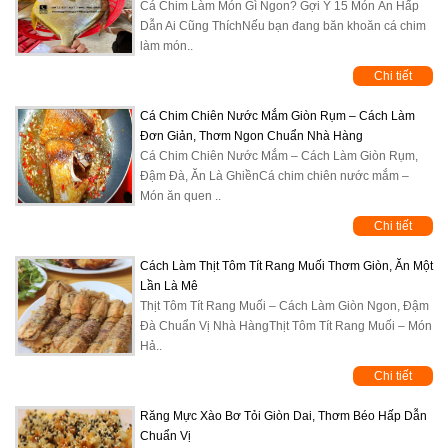
Cá Chim Làm Món Gì Ngon? Gợi Ý 15 Món Ăn Hấp
Dẫn Ai Cũng ThíchNếu bạn đang băn khoăn cá chim
làm món..
Chi tiết
Cá Chim Chiên Nước Mắm Giòn Rụm – Cách Làm
Đơn Giản, Thơm Ngon Chuẩn Nhà Hàng
Cá Chim Chiên Nước Mắm – Cách Làm Giòn Rụm,
Đậm Đà, Ăn Là GhiềnCá chim chiên nước mắm –
Món ăn quen ..
Chi tiết
Cách Làm Thịt Tôm Tít Rang Muối Thơm Giòn, Ăn Một
Lần Là Mê
Thịt Tôm Tít Rang Muối – Cách Làm Giòn Ngon, Đậm
Đà Chuẩn Vị Nhà HàngThịt Tôm Tít Rang Muối – Món
Hả..
Chi tiết
Răng Mực Xào Bơ Tỏi Giòn Dai, Thơm Béo Hấp Dẫn
Chuẩn Vị