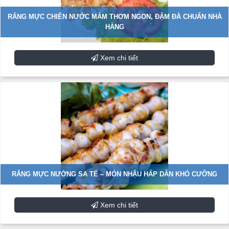
RĂNG MỰC CHIÊN NƯỚC MẮM THƠM NGON, ĐẬM ĐÀ CHUẨN NHÀ
HÀNG
Xem chi tiết
RĂNG MỰC NƯỚNG SA TẾ – MÓN NHẬU HẤP DẪN KHÓ CƯỠNG
Xem chi tiết