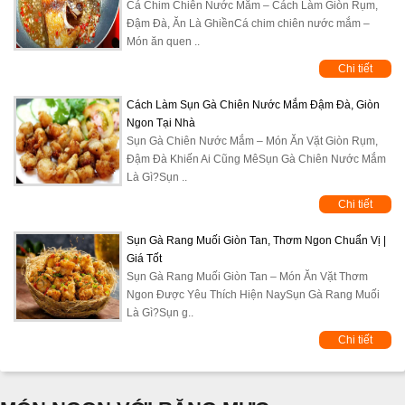
Cá Chim Chiên Nước Mắm – Cách Làm Giòn Rụm,
Đậm Đà, Ăn Là GhiềnCá chim chiên nước mắm –
Món ăn quen ..
Chi tiết
Cách Làm Sụn Gà Chiên Nước Mắm Đậm Đà, Giòn
Ngon Tại Nhà
Sụn Gà Chiên Nước Mắm – Món Ăn Vặt Giòn Rụm,
Đậm Đà Khiến Ai Cũng MêSụn Gà Chiên Nước Mắm
Là Gì?Sụn ..
Chi tiết
Sụn Gà Rang Muối Giòn Tan, Thơm Ngon Chuẩn Vị |
Giá Tốt
Sụn Gà Rang Muối Giòn Tan – Món Ăn Vặt Thơm
Ngon Được Yêu Thích Hiện NaySụn Gà Rang Muối
Là Gì?Sụn g..
Chi tiết