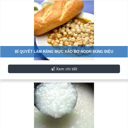
BÍ QUYẾT LÀM RĂNG MỰC XÀO BƠ NGON ĐÚNG ĐIỆU
Xem chi tiết