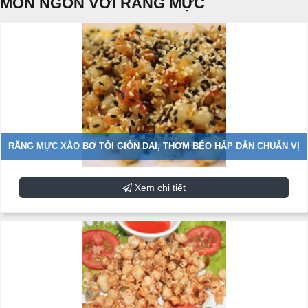
MÓN NGON VỚI RĂNG MỰC
RĂNG MỰC XÀO BƠ TỎI GIÒN DAI, THƠM BÉO HẤP DẪN CHUẨN VỊ
Xem chi tiết