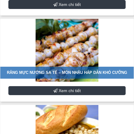
Xem chi tiết
RĂNG MỰC NƯỚNG SA TẾ – MÓN NHẬU HẤP DẪN KHÓ CƯỠNG
Xem chi tiết