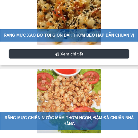
RĂNG MỰC XÀO BƠ TỎI GIÒN DAI, THƠM BÉO HẤP DẪN CHUẨN VỊ
Xem chi tiết
RĂNG MỰC CHIÊN NƯỚC MẮM THƠM NGON, ĐẬM ĐÀ CHUẨN NHÀ
HÀNG