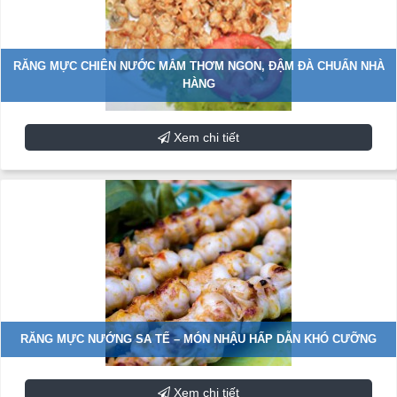
RĂNG MỰC CHIÊN NƯỚC MẮM THƠM NGON, ĐẬM ĐÀ CHUẨN NHÀ
HÀNG
Xem chi tiết
RĂNG MỰC NƯỚNG SA TẾ – MÓN NHẬU HẤP DẪN KHÓ CƯỠNG
Xem chi tiết