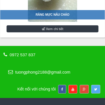
RĂNG MỰC NẤU CHÁO
Xem chi tiết
0972 537 837
tuongphong2188@gmail.com
Kết nối với chúng tôi