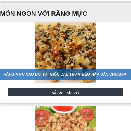
MÓN NGON VỚI RĂNG MỰC
RĂNG MỰC XÀO BƠ TỎI GIÒN DAI, THƠM BÉO HẤP DẪN CHUẨN VỊ
Xem chi tiết