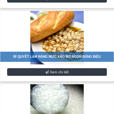
BÍ QUYẾT LÀM RĂNG MỰC XÀO BƠ NGON ĐÚNG ĐIỆU
Xem chi tiết