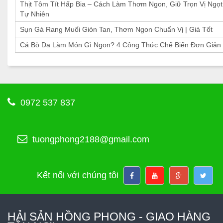
Thịt Tôm Tít Hấp Bia – Cách Làm Thơm Ngon, Giữ Trọn Vị Ngọt
Tự Nhiên
Sụn Gà Rang Muối Giòn Tan, Thơm Ngon Chuẩn Vị | Giá Tốt
Cá Bò Da Làm Món Gì Ngon? 4 Công Thức Chế Biến Đơn Giản
0972 537 837
tuongphong2188@gmail.com
Kết nối với chúng tôi
HẢI SẢN HỒNG PHONG - GIAO HÀNG