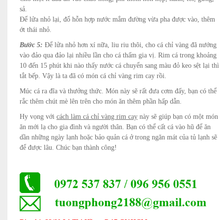
sả.
Để lửa nhỏ lại, đổ hỗn hợp nước mắm đường vừa pha được vào, thêm
ớt thái nhỏ.
Bước 5:
Để lửa nhỏ hơn xí nữa, liu riu thôi, cho cá chỉ vàng đã nướng
vào đảo qua đảo lại nhiều lần cho cá thấm gia vị. Rim cá trong khoảng
10 đến 15 phút khi nào thấy nước cá chuyển sang màu đỏ keo sệt lại thì
tắt bếp. Vậy là ta đã có món cá chỉ vàng rim cay rồi.
Múc cá ra đĩa và thưởng thức. Món này sẽ rất đưa cơm đấy, bạn có thể
rắc thêm chút mè lên trên cho món ăn thêm phần hấp dẫn.
Hy vọng với
cách làm cá chỉ vàng rim cay
này sẽ giúp bạn có một món
ăn mới lạ cho gia đình và người thân. Bạn có thể cất cá vào hũ để ăn
dần những ngày lạnh hoặc bảo quản cá ở trong ngăn mát của tủ lạnh sẽ
để được lâu. Chúc bạn thành công!