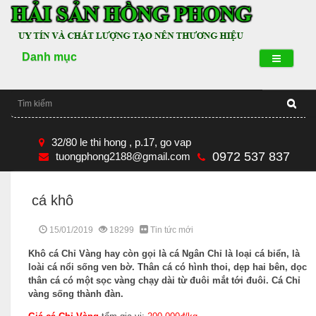
Danh mục
32/80 le thi hong , p.17, go vap
0972 537 837
tuongphong2188@gmail.com
cá khô
15/01/2019
18299
Tin tức mới
Khô cá Chỉ Vàng hay còn gọi là cá Ngân Chỉ là loại cá biển, là
loài cá nổi sống ven bờ. Thân cá có hình thoi, dẹp hai bên, dọc
thân cá có một sọc vàng chạy dài từ đuôi mắt tới đuôi. Cá Chỉ
vàng sống thành đàn.