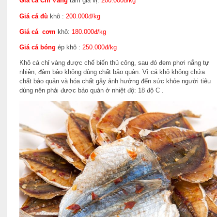
Giá cá Chỉ Vàng
tẩm gia vị:
200.000đ/kg
Giá cá đù
khô :
200.000đ/kg
Giá cá cơm
khô:
180.000đ/kg
Giá cá bóng
ép khô :
250.000đ/kg
Khô cá chỉ vàng được chế biến thủ công, sau đó đem phơi nắng tự
nhiên, đảm bảo không dùng chất bảo quản. Vì cá khô không chứa
chất bảo quản và hóa chất gây ảnh hưởng đến sức khỏe người tiêu
dùng nên phải được bảo quản ở nhiệt độ: 18 độ C .