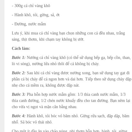
- 300g cá chỉ vàng khô
- Hành khô, tỏi, gừng, sả, ớt
- Đường, nước mắm
Lưu ý, khi mua cá chỉ vàng bạn chọn những con cá đều nhau, trắng
sáng, thịt thơm, khi chạm tay không bị ướt.
Cách làm:
Bước 1:
Nướng cá chỉ vàng khô (có thể sử dụng bếp ga, bếp cồn, than,
lò vi sóng), nướng lửa nhỏ thôi để cá không bị cháy.
Bước 2:
Sau khi cá chỉ vàng được nướng xong, bạn sử dụng tay gạt đi
phần cá bị cháy để cá ngon hơn và dai hơn. Tiếp theo sử dụng chày đập
nhẹ cho cá mềm ra, không được đập nát.
Bước 3:
Pha hỗn hợp nước mắm gồm: 1/3 thìa canh nước mắm, 1/3
thìa canh đường, 1/2 chén nước khuấy đều cho tan đường. Bạn nêm lại
cho vừa vị ngọt và mặn cân bằng nhau.
Bước 4:
Hành khô, tỏi bóc vỏ băm nhỏ. Gừng rửa sạch, đập dập, băm
nhổ. Sả bóc vỏ thái nhỏ.
Cho một ít dầu ăn vào chảo nóng, phi thơm hỗn hợp, hành, tỏi, gừng,