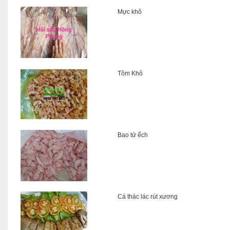
Mực khô
Tôm Khô
Bao tử ếch
Cá thác lác rút xương