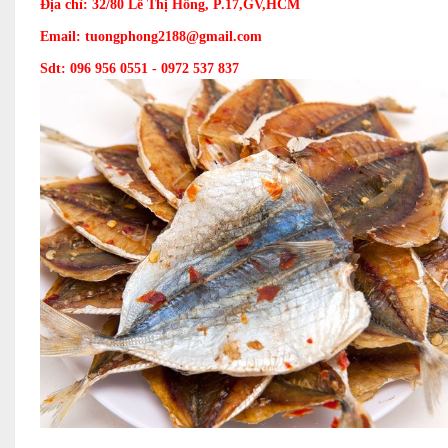
Địa chỉ: 32/80 Lê Thị Hồng, P.17,GV,HCM
Email: tuongphong2188@gmail.com
Sdt: 096 956 0551 - 0972 537 837