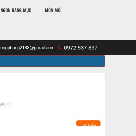
 NGON RĂNG MỰC
MÓN MỚI
0972 537 837
uongphong2188@gmail.com
ục con