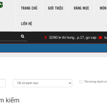
TRANG CHỦ
GIỚI THIỆU
RĂNG MỰC
MÓN
LIÊN HỆ
32/80 le thi hong , p.17, go vap
t
Tìm trong danh m
ìm kiếm